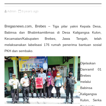
Admin
6 years ago
Bregasnews.com,
Brebes –
Tiga pilar yakni Kepala Desa,
Babinsa dan Bhabinkamtibmas di Desa Kaligangsa Kulon,
Kecamatan/Kabupaten Brebes, Jawa Tengah, telah
melaksanakan labelisasi 176 rumah penerima bantuan sosial
PKH dan sembako.
Dijelaskan
Danramil 01
Brebes
melalui
Babinsa
Kaligangsa
Kulon, Serka