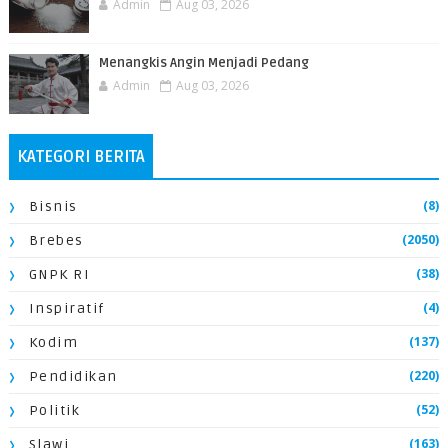
Admin
Aug 03, 2026
Menangkis Angin Menjadi Pedang
Admin
Aug 03, 2026
KATEGORI BERITA
(8)
Bisnis
(2050)
Brebes
(38)
GNPK RI
(4)
Inspiratif
(137)
Kodim
(220)
Pendidikan
(52)
Politik
(163)
Slawi