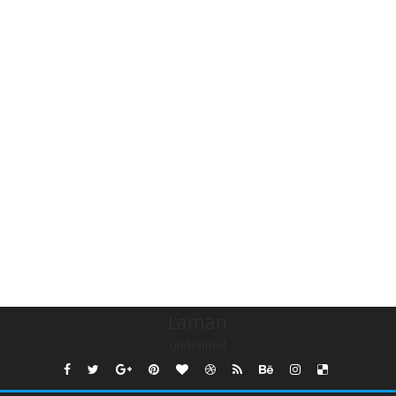
Laman
undefined