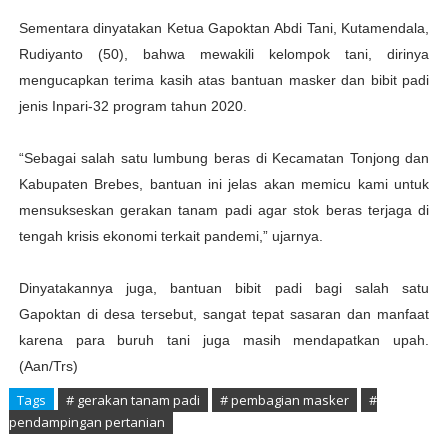
Sementara dinyatakan Ketua Gapoktan Abdi Tani, Kutamendala,
Rudiyanto (50), bahwa mewakili kelompok tani, dirinya
mengucapkan terima kasih atas bantuan masker dan bibit padi
jenis Inpari-32 program tahun 2020.
“Sebagai salah satu lumbung beras di Kecamatan Tonjong dan
Kabupaten Brebes, bantuan ini jelas akan memicu kami untuk
mensukseskan gerakan tanam padi agar stok beras terjaga di
tengah krisis ekonomi terkait pandemi,” ujarnya.
Dinyatakannya juga, bantuan bibit padi bagi salah satu
Gapoktan di desa tersebut, sangat tepat sasaran dan manfaat
karena para buruh tani juga masih mendapatkan upah.
(Aan/Trs)
Tags
# gerakan tanam padi
# pembagian masker
#
pendampingan pertanian