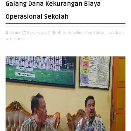
Galang Dana Kekurangan Biaya
Operasional Sekolah
Admin
6 years ago
Brebes,
Headline,
Pendidikan,
swadaya
wali murid,