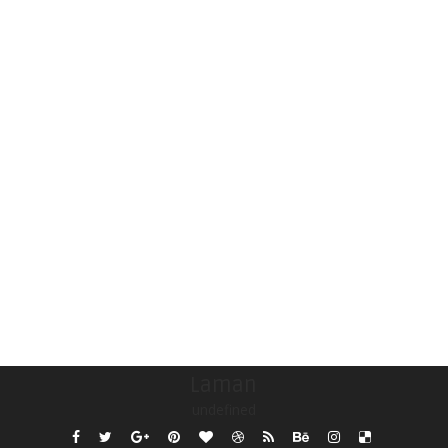
Laman
undefined