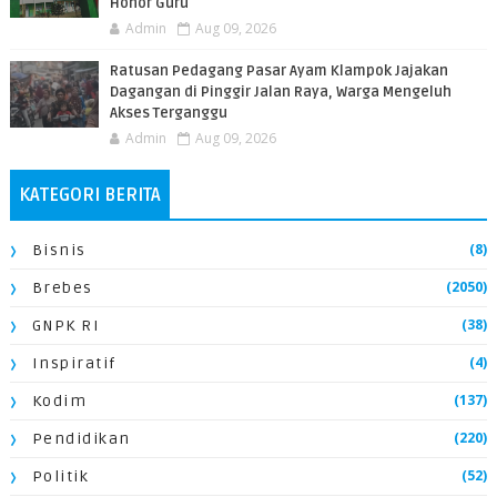
Honor Guru
Admin
Aug 09, 2026
​Ratusan Pedagang Pasar Ayam Klampok Jajakan
Dagangan di Pinggir Jalan Raya, Warga Mengeluh
Akses Terganggu
Admin
Aug 09, 2026
KATEGORI BERITA
(8)
Bisnis
(2050)
Brebes
(38)
GNPK RI
(4)
Inspiratif
(137)
Kodim
(220)
Pendidikan
(52)
Politik