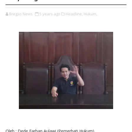
Bregas News
5 years ago
Headline,
Hukum,
Oleh : Dede Farhan Aulawi (Pemerhati Hukum)