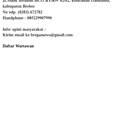
Jl.Malik Ibrahim no.11 RT/RW 02/02, kelurahan Gandasuli,
kabupaten Brebes
No telp. (0283) 672782
085229907990
Handphone :
Info/ opini masyarakat :
Kirim email ke bregasnews@gmail.com
Daftar Wartawan