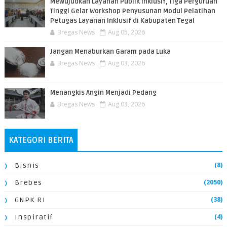
​Mewujudkan Layanan Publik Inklusif, Tiga Perguruan
Tinggi Gelar Workshop Penyusunan Modul Pelatihan
Petugas Layanan Inklusif di Kabupaten Tegal
Bregas News
Aug 05, 2026
Jangan Menaburkan Garam pada Luka
Bregas News
Aug 03, 2026
Menangkis Angin Menjadi Pedang
Bregas News
Aug 03, 2026
KATEGORI BERITA
(8)
Bisnis
(2050)
Brebes
(38)
GNPK RI
(4)
Inspiratif