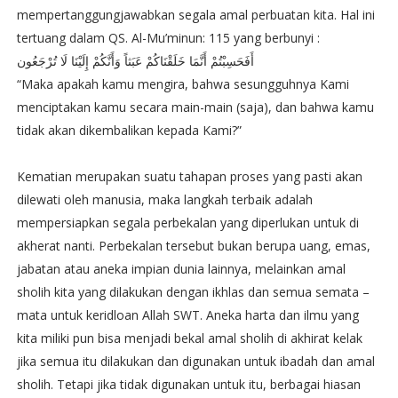
mempertanggungjawabkan segala amal perbuatan kita. Hal ini
tertuang dalam QS. Al-Mu’minun: 115 yang berbunyi :
أَفَحَسِبْتُمْ أَنَّمَا خَلَقْنَاكُمْ عَبَثاً وَأَنَّكُمْ إِلَيْنَا لَا تُرْجَعُون
“Maka apakah kamu mengira, bahwa sesungguhnya Kami
menciptakan kamu secara main-main (saja), dan bahwa kamu
tidak akan dikembalikan kepada Kami?”
Kematian merupakan suatu tahapan proses yang pasti akan
dilewati oleh manusia, maka langkah terbaik adalah
mempersiapkan segala perbekalan yang diperlukan untuk di
akherat nanti. Perbekalan tersebut bukan berupa uang, emas,
jabatan atau aneka impian dunia lainnya, melainkan amal
sholih kita yang dilakukan dengan ikhlas dan semua semata –
mata untuk keridloan Allah SWT. Aneka harta dan ilmu yang
kita miliki pun bisa menjadi bekal amal sholih di akhirat kelak
jika semua itu dilakukan dan digunakan untuk ibadah dan amal
sholih. Tetapi jika tidak digunakan untuk itu, berbagai hiasan