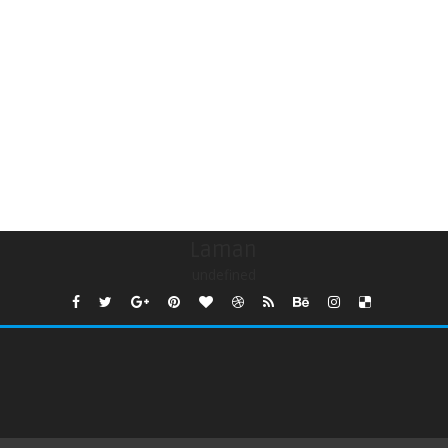
Laman
undefined