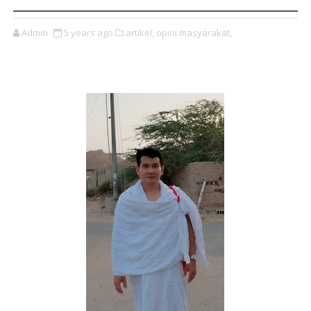
Admin
5 years ago
artikel,
opini masyarakat,