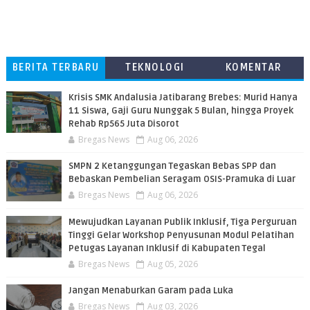
BERITA TERBARU
TEKNOLOGI
KOMENTAR
PEMBACA
Krisis SMK Andalusia Jatibarang Brebes: Murid Hanya
11 Siswa, Gaji Guru Nunggak 5 Bulan, hingga Proyek
Rehab Rp565 Juta Disorot
Bregas News
Aug 06, 2026
SMPN 2 Ketanggungan Tegaskan Bebas SPP dan
Bebaskan Pembelian Seragam OSIS-Pramuka di Luar
Bregas News
Aug 06, 2026
​Mewujudkan Layanan Publik Inklusif, Tiga Perguruan
Tinggi Gelar Workshop Penyusunan Modul Pelatihan
Petugas Layanan Inklusif di Kabupaten Tegal
Bregas News
Aug 05, 2026
Jangan Menaburkan Garam pada Luka
Bregas News
Aug 03, 2026