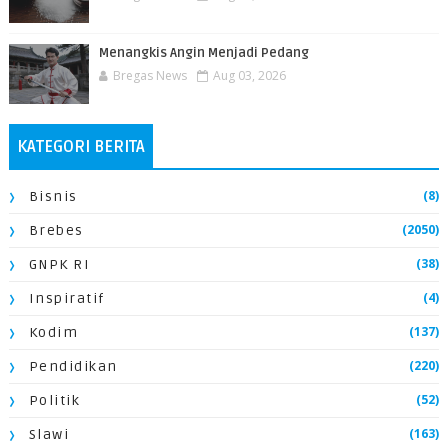
Menangkis Angin Menjadi Pedang
Bregas News
Aug 03, 2026
KATEGORI BERITA
(8)
Bisnis
(2050)
Brebes
(38)
GNPK RI
(4)
Inspiratif
(137)
Kodim
(220)
Pendidikan
(52)
Politik
(163)
Slawi