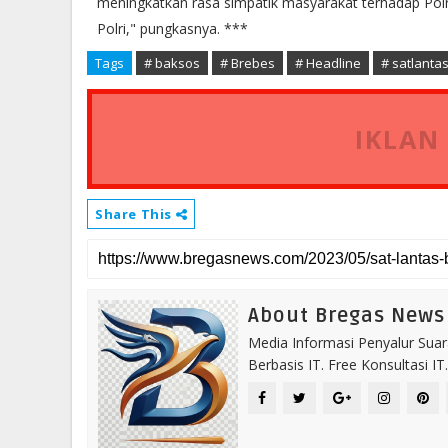
meningkatkan rasa simpatik masyarakat terhadap Po
Polri," pungkasnya. ***
Tags
# baksos
# Brebes
# Headline
# satlanta
IKLAN
Share This
About Bregas News
Media Informasi Penyalur Suar
Berbasis IT. Free Konsultasi 