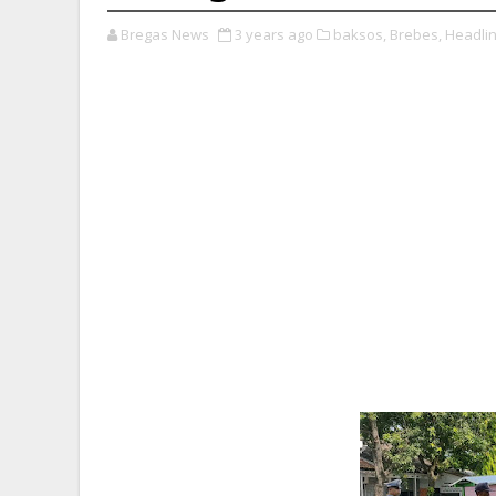
Bregas News
3 years ago
baksos,
Brebes,
Headlin