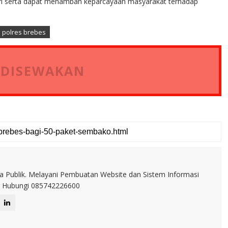
lri serta dapat menambah keparcayaan masyarakat terhadap
s polres brebes
 DISEWAKAN
a Publik. Melayani Pembuatan Website dan Sistem Informasi
IT. Hubungi 085742226600