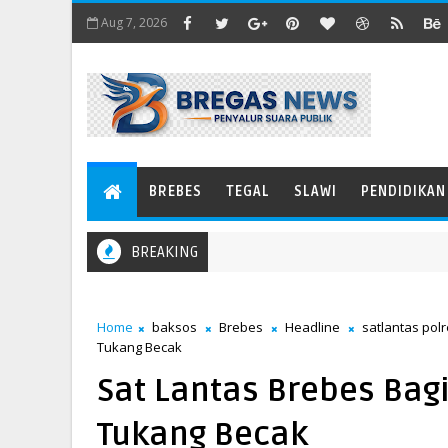
Aug 7, 2026
BREBES
TEGAL
SLAWI
PENDIDIKAN
BREAKING
ngkis Angin Menjadi Pedang
Home
baksos
Brebes
Headline
satlantas pol
Tukang Becak
Sat Lantas Brebes Bag
Tukang Becak