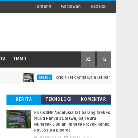
Tentang
Wartawan
Redaksi
ATA
TMMD
Krisis SMK Andalusia Jatibarang Brebes: Murid 
BREBES
BERITA
TEKNOLOGI
KOMENTAR
TERBARU
PEMBACA
Krisis SMK Andalusia Jatibarang Brebes:
Murid Hanya 11 Siswa, Gaji Guru
Nunggak 5 Bulan, hingga Proyek Rehab
Rp565 Juta Disorot
Bregas News
Aug 06, 2026