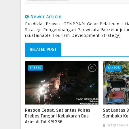
Newer Article
Pusdiklat Prawita GENPPARI Gelar Pelatihan 1 Ha
Strategi Pengembangan Pariwisata Berkelanjuta
(Sustainable Tourism Development Strategy)
RELATED POST
BREBES
BAKSOS
Respon Cepat, Satlantas Polres
Sat Lantas B
Brebes Tangani Kebakaran Bus
Sembako Ke
Akas di Tol KM 236
Bregas News