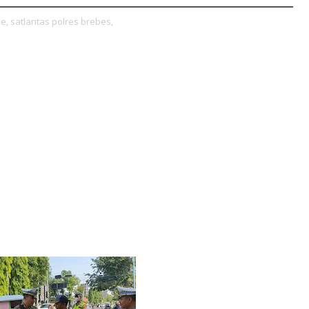
e,
satlantas polres brebes,