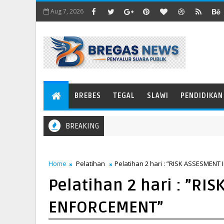
Aug 7, 2026
BREBES
TEGAL
SLAWI
PENDIDIKAN
BREAKING
Menangkis Angin Menjadi Pedang
EL
Home
Pelatihan
Pelatihan 2 hari : ”RISK ASSESMEN
Pelatihan 2 hari : ”RI
ENFORCEMENT”