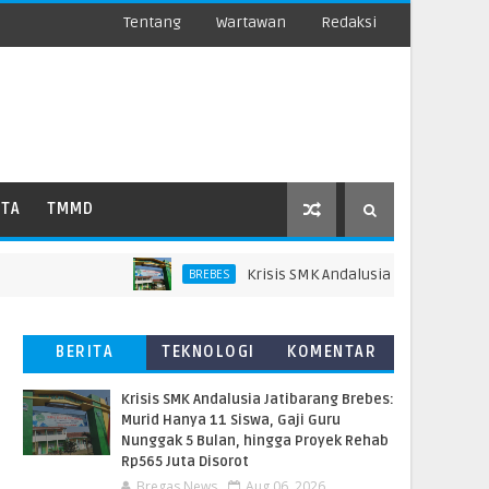
Tentang
Wartawan
Redaksi
ATA
TMMD
Krisis SMK Andalusia Jatibarang Brebes:
BREBES
BERITA
TEKNOLOGI
KOMENTAR
TERBARU
PEMBACA
Krisis SMK Andalusia Jatibarang Brebes:
Murid Hanya 11 Siswa, Gaji Guru
Nunggak 5 Bulan, hingga Proyek Rehab
Rp565 Juta Disorot
Bregas News
Aug 06, 2026