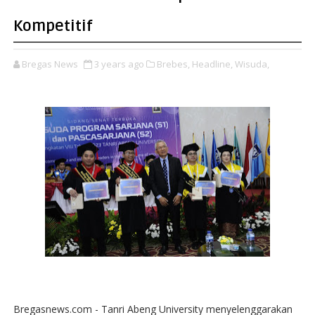
Kompetitif
Bregas News
3 years ago
Brebes,
Headline,
Wisuda,
Bregasnews.com - Tanri Abeng University menyelenggarakan