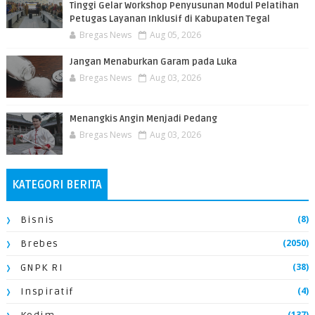
Tinggi Gelar Workshop Penyusunan Modul Pelatihan
Petugas Layanan Inklusif di Kabupaten Tegal
Bregas News
Aug 05, 2026
Jangan Menaburkan Garam pada Luka
Bregas News
Aug 03, 2026
Menangkis Angin Menjadi Pedang
Bregas News
Aug 03, 2026
KATEGORI BERITA
(8)
Bisnis
(2050)
Brebes
(38)
GNPK RI
(4)
Inspiratif
(137)