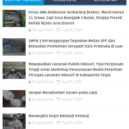
PEMBACA
Krisis SMK Andalusia Jatibarang Brebes: Murid Hanya
11 Siswa, Gaji Guru Nunggak 5 Bulan, hingga Proyek
Rehab Rp565 Juta Disorot
Bregas News
Aug 06, 2026
SMPN 2 Ketanggungan Tegaskan Bebas SPP dan
Bebaskan Pembelian Seragam OSIS-Pramuka di Luar
Bregas News
Aug 06, 2026
​Mewujudkan Layanan Publik Inklusif, Tiga Perguruan
Tinggi Gelar Workshop Penyusunan Modul Pelatihan
Petugas Layanan Inklusif di Kabupaten Tegal
Bregas News
Aug 05, 2026
Jangan Menaburkan Garam pada Luka
Bregas News
Aug 03, 2026
Menangkis Angin Menjadi Pedang
Bregas News
Aug 03, 2026