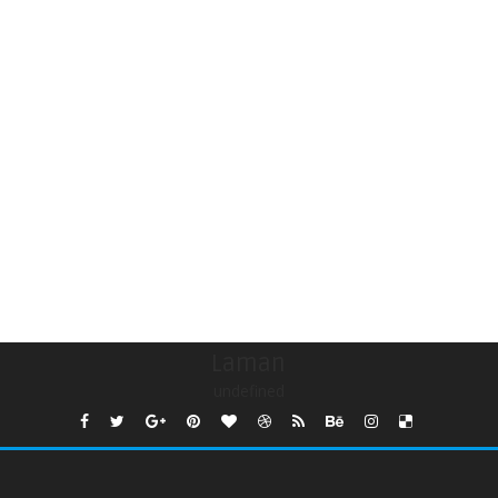
Laman
undefined