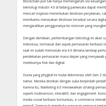
Blockchain pun tak hanya memengaruhi sisi keuangan,
teknologi Industri 4.0 di bidang pariwisata dapat m
mencari inspirasi menentukan destinasi perjalanan, c
membantu merasakan destinasi tersebut secara digita
mengarahkan penggunanya ke restoran yang mungkin 
Dengan demikian, perkembangan teknologi ini akan 
Indonesia, termasuk dari aspek pemasaran berbasis te
saat ini sudah memasuki era 6.0 dimana lanskap pe
pendekatan pemasaran masa depan yang menjawab pe
meleburnya fisik dan digital.
Dunia yang phygital ini mulai didominasi oleh Gen Z 
native. Mereka dicirikan dengan suka berpindah-pindah a
Karena itu, Marketing 6.0 menawarkan strategi pemas
seperti multisensori, interaktif, dan engagement. Kons
media sosial berbasis komunitas, e-commerce interakt
imersif. Termasuk membuka wawasan pemasar tentang