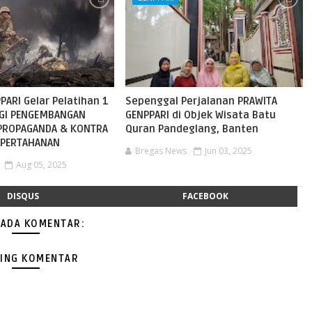
PARI Gelar Pelatihan 1
Sepenggal Perjalanan PRAWITA
TEGI PENGEMBANGAN
GENPPARI di Objek Wisata Batu
 PROPAGANDA & KONTRA
Quran Pandeglang, Banten
 PERTAHANAN
Bregas News
Jun 03, 2025
Aug 05, 2025
DISQUS
FACEBOOK
 ADA KOMENTAR:
ING KOMENTAR