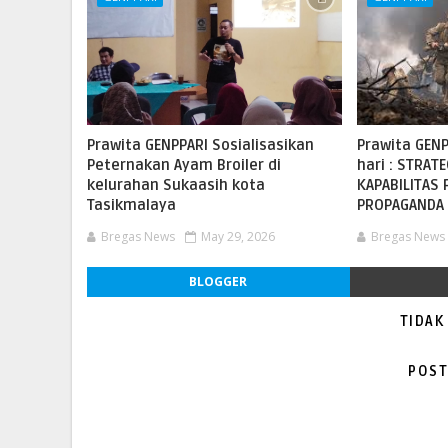
Prawita GENPPARI Sosialisasikan
Prawita GENP
Peternakan Ayam Broiler di
hari : STRA
kelurahan Sukaasih kota
KAPABILITAS
Tasikmalaya
PROPAGANDA
Bregas News
May 29, 2026
Bregas News
BLOGGER
TIDAK
POST