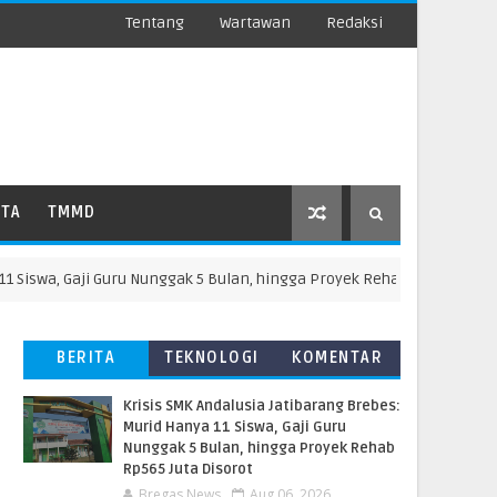
Tentang
Wartawan
Redaksi
ATA
TMMD
a, Gaji Guru Nunggak 5 Bulan, hingga Proyek Rehab Rp565 Juta Disorot
BERITA
TEKNOLOGI
KOMENTAR
TERBARU
PEMBACA
Krisis SMK Andalusia Jatibarang Brebes:
Murid Hanya 11 Siswa, Gaji Guru
Nunggak 5 Bulan, hingga Proyek Rehab
Rp565 Juta Disorot
Bregas News
Aug 06, 2026