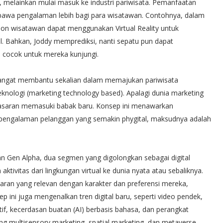
 melainkan mulai masuk ke industri pariwisata. Pemanfaatan
embawa pengalaman lebih bagi para wisatawan. Contohnya, dalam
alon wisatawan dapat menggunakan Virtual Reality untuk
l. Bahkan, Joddy memprediksi, nanti sepatu pun dapat
cocok untuk mereka kunjungi.
sangat membantu sekalian dalam memajukan pariwisata
knologi (marketing technology based). Apalagi dunia marketing
masaran memasuki babak baru. Konsep ini menawarkan
ngalaman pelanggan yang semakin phygital, maksudnya adalah
dan Gen Alpha, dua segmen yang digolongkan sebagai digital
ktivitas dari lingkungan virtual ke dunia nyata atau sebaliknya.
aran yang relevan dengan karakter dan preferensi mereka,
ep ini juga mengenalkan tren digital baru, seperti video pendek,
if, kecerdasan buatan (AI) berbasis bahasa, dan perangkat
 multisensory marketing, spatial marketing, dan metaverse