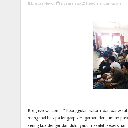
Bregas News
2 years ago
Headline,
pariwisata,
Bregasnews.com - “ Keunggulan natural dari pariwisat
mengenal betapa lengkap keragaman dan jumlah pariw
sering kita dengar dari dulu, yaitu masalah kebersih