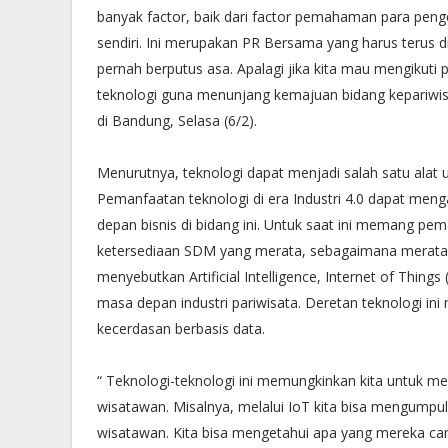
banyak factor, baik dari factor pemahaman para peng
sendiri. Ini merupakan PR Bersama yang harus terus d
pernah berputus asa. Apalagi jika kita mau mengiku
teknologi guna menunjang kemajuan bidang kepariwi
di Bandung, Selasa (6/2).
Menurutnya, teknologi dapat menjadi salah satu alat un
Pemanfaatan teknologi di era Industri 4.0 dapat meng
depan bisnis di bidang ini. Untuk saat ini memang p
ketersediaan SDM yang merata, sebagaimana meratanya
menyebutkan Artificial Intelligence, Internet of Thing
masa depan industri pariwisata. Deretan teknologi in
kecerdasan berbasis data.
“ Teknologi-teknologi ini memungkinkan kita untuk 
wisatawan. Misalnya, melalui IoT kita bisa mengumpu
wisatawan. Kita bisa mengetahui apa yang mereka cari