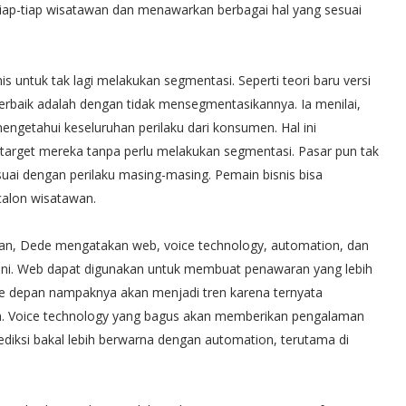
da tiap-tiap wisatawan dan menawarkan berbagai hal yang sesuai
s untuk tak lagi melakukan segmentasi. Seperti teori baru versi
erbaik adalah dengan tidak mensegmentasikannya. Ia menilai,
engetahui keseluruhan perilaku dari konsumen. Hal ini
target mereka tanpa perlu melakukan segmentasi. Pasar pun tak
esuai dengan perilaku masing-masing. Pemain bisnis bisa
calon wisatawan.
 depan, Dede mengatakan web, voice technology, automation, dan
 ini. Web dapat digunakan untuk membuat penawaran yang lebih
ke depan nampaknya akan menjadi tren karena ternyata
an. Voice technology yang bagus akan memberikan pengalaman
prediksi bakal lebih berwarna dengan automation, terutama di