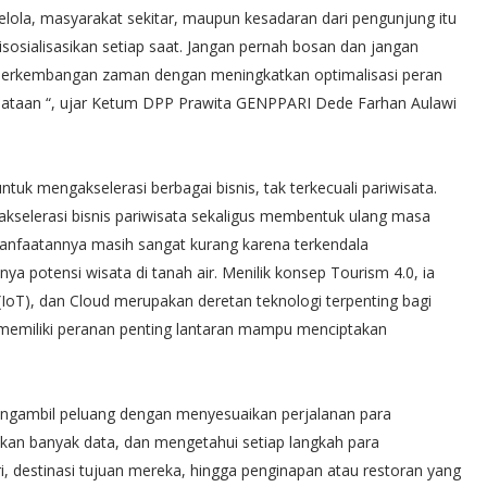
elola, masyarakat sekitar, maupun kesadaran dari pengunjung itu
isosialisasikan setiap saat. Jangan pernah bosan dan jangan
ti perkembangan zaman dengan meningkatkan optimalisasi peran
sataan “, ujar Ketum DPP Prawita GENPPARI Dede Farhan Aulawi
tuk mengakselerasi berbagai bisnis, tak terkecuali pariwisata.
akselerasi bisnis pariwisata sekaligus membentuk ulang masa
emanfaatannya masih sangat kurang karena terkendala
 potensi wisata di tanah air. Menilik konsep Tourism 4.0, ia
s (IoT), dan Cloud merupakan deretan teknologi terpenting bagi
i memiliki peranan penting lantaran mampu menciptakan
mengambil peluang dengan menyesuaikan perjalanan para
lkan banyak data, dan mengetahui setiap langkah para
, destinasi tujuan mereka, hingga penginapan atau restoran yang