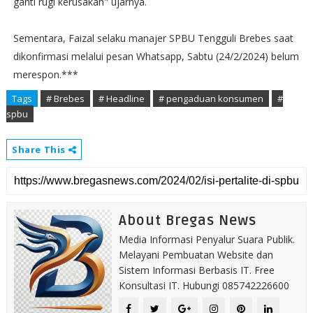
ganti rugi kerusakan" ujarnya.
Sementara, Faizal selaku manajer SPBU Tengguli Brebes saat
dikonfirmasi melalui pesan Whatsapp, Sabtu (24/2/2024) belum
merespon.***
Tags
# Brebes
# Headline
# pengaduan konsumen
#
spbu
Share This
About Bregas News
Media Informasi Penyalur Suara Publik.
Melayani Pembuatan Website dan
Sistem Informasi Berbasis IT. Free
Konsultasi IT. Hubungi 085742226600