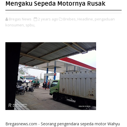
Mengaku Sepeda Motornya Rusak
Bregas News
2 years ago
Brebes,
Headline,
pengaduan
konsumen,
spbu,
Bregasnews.com - Seorang pengendara sepeda motor Wahyu