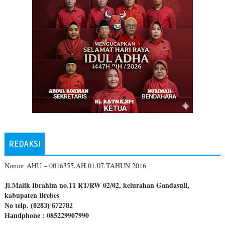
REDAKSI
Nomor AHU – 0016355.AH.01.07.TAHUN 2016
Jl.Malik Ibrahim no.11 RT/RW 02/02, kelurahan Gandasuli,
kabupaten Brebes
No telp. (0283) 672782
085229907990
Handphone :