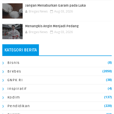
Jangan Menaburkan Garam pada Luka
Bregas News
Aug 03, 2026
Menangkis Angin Menjadi Pedang
Bregas News
Aug 03, 2026
KATEGORI BERITA
(8)
Bisnis
(2050)
Brebes
(38)
GNPK RI
(4)
Inspiratif
(137)
Kodim
(220)
Pendidikan