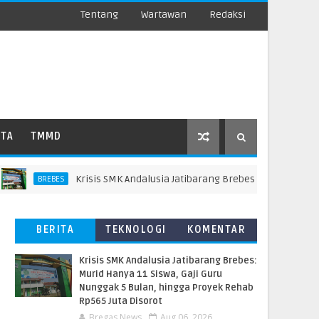
Tentang
Wartawan
Redaksi
ATA
TMMD
Krisis SMK Andalusia Jatibarang Brebes: Murid Hanya 11 Si
BREBES
BERITA
TEKNOLOGI
KOMENTAR
TERBARU
PEMBACA
Krisis SMK Andalusia Jatibarang Brebes:
Murid Hanya 11 Siswa, Gaji Guru
Nunggak 5 Bulan, hingga Proyek Rehab
Rp565 Juta Disorot
Bregas News
Aug 06, 2026