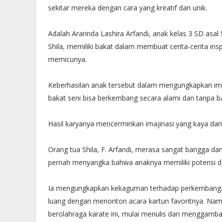
sekitar mereka dengan cara yang kreatif dan unik.
Adalah Ararinda Lashira Arfandi, anak kelas 3 SD as
Shila, memiliki bakat dalam membuat cerita-cerita ins
memicunya.
Keberhasilan anak tersebut dalam mengungkapkan imaj
bakat seni bisa berkembang secara alami dan tanpa b
Hasil karyanya mencerminkan imajinasi yang kaya dan t
Orang tua Shila, F. Arfandi, merasa sangat bangga dan
pernah menyangka bahwa anaknya memiliki potensi d
Ia mengungkapkan kekaguman terhadap perkembangan
luang dengan menonton acara kartun favoritnya. Namu
berolahraga karate ini, mulai menulis dan menggamb