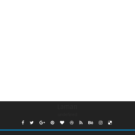
Laman
undefined