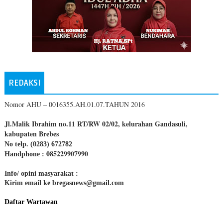
REDAKSI
Nomor AHU – 0016355.AH.01.07.TAHUN 2016
Jl.Malik Ibrahim no.11 RT/RW 02/02, kelurahan Gandasuli,
kabupaten Brebes
No telp. (0283) 672782
085229907990
Handphone :
Info/ opini masyarakat :
Kirim email ke bregasnews@gmail.com
Daftar Wartawan