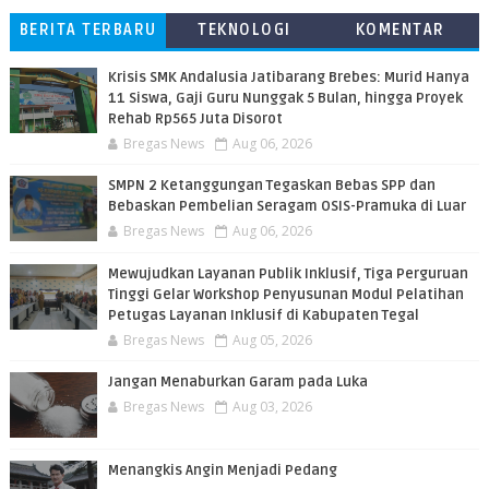
BERITA TERBARU
TEKNOLOGI
KOMENTAR
PEMBACA
Krisis SMK Andalusia Jatibarang Brebes: Murid Hanya
11 Siswa, Gaji Guru Nunggak 5 Bulan, hingga Proyek
Rehab Rp565 Juta Disorot
Bregas News
Aug 06, 2026
SMPN 2 Ketanggungan Tegaskan Bebas SPP dan
Bebaskan Pembelian Seragam OSIS-Pramuka di Luar
Bregas News
Aug 06, 2026
​Mewujudkan Layanan Publik Inklusif, Tiga Perguruan
Tinggi Gelar Workshop Penyusunan Modul Pelatihan
Petugas Layanan Inklusif di Kabupaten Tegal
Bregas News
Aug 05, 2026
Jangan Menaburkan Garam pada Luka
Bregas News
Aug 03, 2026
Menangkis Angin Menjadi Pedang