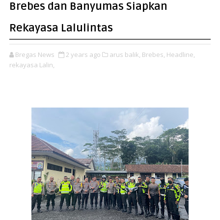
Brebes dan Banyumas Siapkan
Rekayasa Lalulintas
Bregas News
2 years ago
arus balik,
Brebes,
Headline,
rekayasa Lalin,