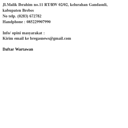
Jl.Malik Ibrahim no.11 RT/RW 02/02, kelurahan Gandasuli,
kabupaten Brebes
No telp. (0283) 672782
085229907990
Handphone :
Info/ opini masyarakat :
Kirim email ke bregasnews@gmail.com
Daftar Wartawan