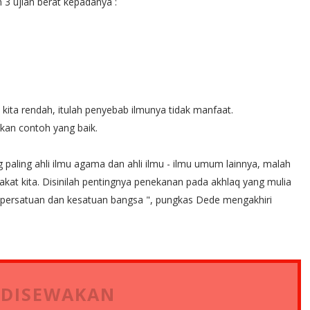
3 ujian berat kepadanya :
ita rendah, itulah penyebab ilmunya tidak manfaat.
ikan contoh yang baik.
aling ahli ilmu agama dan ahli ilmu - ilmu umum lainnya, malah
at kita. Disinilah pentingnya penekanan pada akhlaq yang mulia
a persatuan dan kesatuan bangsa ", pungkas Dede mengakhiri
 DISEWAKAN