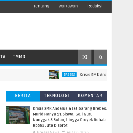
Tentang
Wartawan
Redaksi
ATA
TMMD
Krisis SMK Andalusia Jatibarang 
BREBES
BERITA
TEKNOLOGI
KOMENTAR
TERBARU
PEMBACA
Krisis SMK Andalusia Jatibarang Brebes:
Murid Hanya 11 Siswa, Gaji Guru
Nunggak 5 Bulan, hingga Proyek Rehab
Rp565 Juta Disorot
Bregas News
Aug 06, 2026