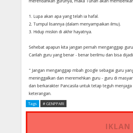
merendahkan gurunya, maka Tuhan akan memberikan 
1. Lupa akan apa yang telah ia hafal.
2. Tumpul lisannya (dalam menyampaikan ilmu).
3. Hidup miskin di akhir hayatnya.
Sehebat apapun kita jangan pernah menganggap guru k
Carilah guru yang benar - benar berilmu dan bisa dijad
" Jangan menganggap mbah google sebagai guru yang p
meninggalkan dan meremehkan guru - guru di masyarak
dan berkarakter Pancasila untuk tetap teguh menjag
keterangan.
Tags
# GENPPARI
IKLAN