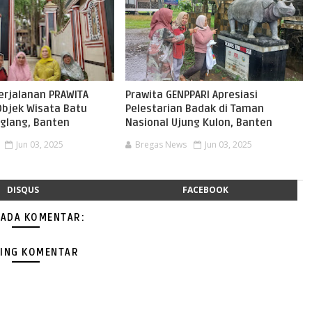
erjalanan PRAWITA
Prawita GENPPARI Apresiasi
Objek Wisata Batu
Pelestarian Badak di Taman
glang, Banten
Nasional Ujung Kulon, Banten
Jun 03, 2025
Bregas News
Jun 03, 2025
DISQUS
FACEBOOK
 ADA KOMENTAR:
ING KOMENTAR