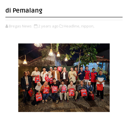
di Pemalang
Bregas News
2 years ago
Headline,
nippon,