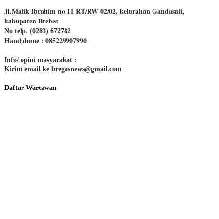
Jl.Malik Ibrahim no.11 RT/RW 02/02, kelurahan Gandasuli,
kabupaten Brebes
No telp. (0283) 672782
085229907990
Handphone :
Info/ opini masyarakat :
Kirim email ke bregasnews@gmail.com
Daftar Wartawan