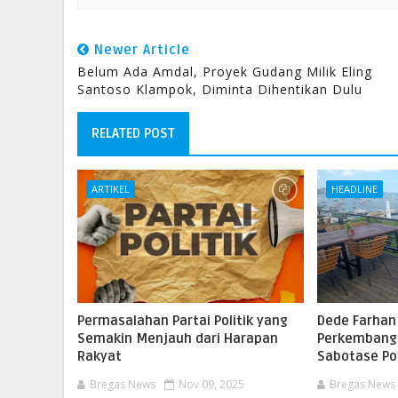
Newer Article
Belum Ada Amdal, Proyek Gudang Milik Eling
Santoso Klampok, Diminta Dihentikan Dulu
RELATED POST
ARTIKEL
HEADLINE
Permasalahan Partai Politik yang
Dede Farhan
Semakin Menjauh dari Harapan
Perkembang
Rakyat
Sabotase Pol
Bregas News
Nov 09, 2025
Bregas News