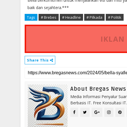
Bella berkomitmen untuk menjalankan visi dan misi yan
baik dan sejahtera.***
Tags
# Brebes
# Headline
# Pilkada
# Politik
IKLAN
Share This
About Bregas News
Media Informasi Penyalur Suar
Berbasis IT. Free Konsultasi 