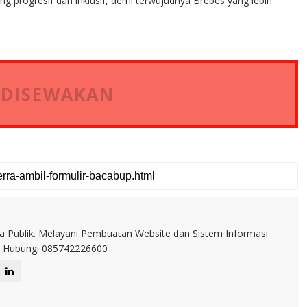
g progresif dan inklusif, demi terwujudnya Brebes yang lebih
 DISEWAKAN
a Publik. Melayani Pembuatan Website dan Sistem Informasi
IT. Hubungi 085742226600