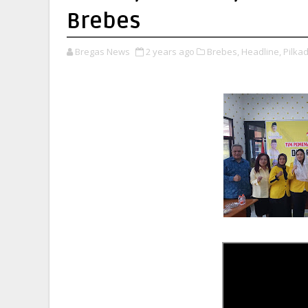
Brebes
Bregas News
2 years ago
Brebes,
Headline,
Pilkad