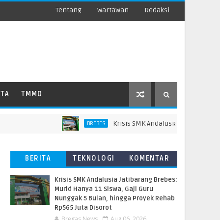
Tentang
Wartawan
Redaksi
ATA
TMMD
Krisis SMK Andalusia Jatibarang Brebes
BREBES
BERITA
TEKNOLOGI
KOMENTAR
TERBARU
PEMBACA
Krisis SMK Andalusia Jatibarang Brebes:
Murid Hanya 11 Siswa, Gaji Guru
Nunggak 5 Bulan, hingga Proyek Rehab
Rp565 Juta Disorot
Bregas News
Aug 06, 2026