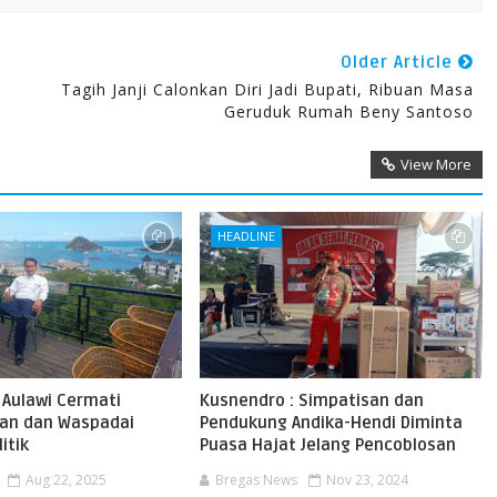
Older Article
Tagih Janji Calonkan Diri Jadi Bupati, Ribuan Masa
Geruduk Rumah Beny Santoso
View More
HEADLINE
 Aulawi Cermati
Kusnendro : Simpatisan dan
an dan Waspadai
Pendukung Andika-Hendi Diminta
itik
Puasa Hajat Jelang Pencoblosan
Aug 22, 2025
Bregas News
Nov 23, 2024