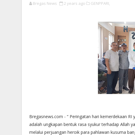
Bregas News
2 years ago
GENPPARI,
Bregasnews.com - “ Peringatan hari kemerdekaan RI y
adalah ungkapan bentuk rasa syukur terhadap Allah 
melalui perjuangan heroik para pahlawan kusuma ban