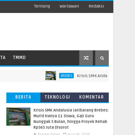
Tentang
Wartawan
Redaksi
ATA
TMMD
Krisis SMK Andalusia Jatibarang Bre
BREBES
BERITA
TEKNOLOGI
KOMENTAR
TERBARU
PEMBACA
Krisis SMK Andalusia Jatibarang Brebes:
Murid Hanya 11 Siswa, Gaji Guru
Nunggak 5 Bulan, hingga Proyek Rehab
Rp565 Juta Disorot
Bregas News
Aug 06, 2026