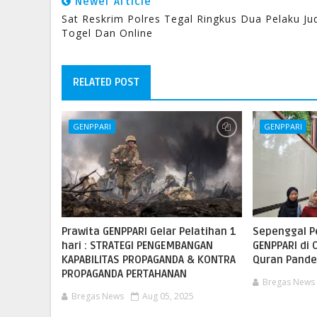
Newer Article
Sat Reskrim Polres Tegal Ringkus Dua Pelaku Ju
Togel Dan Online
RELATED POST
GENPPARI
GENPPARI
Prawita GENPPARI Gelar Pelatihan 1
Sepenggal P
hari : STRATEGI PENGEMBANGAN
GENPPARI di 
KAPABILITAS PROPAGANDA & KONTRA
Quran Pande
PROPAGANDA PERTAHANAN
Bregas News
Bregas News
Aug 05, 2025