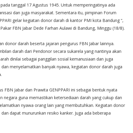
 pada tanggal 17 Agustus 1945. Untuk memperingatinya ada
anisasi dan juga masyarakat. Sementara itu, pimpinan Forum
PARI gelar kegiatan donor darah di kantor PMI kota Bandung “,
akar FBN Jabar Dede Farhan Aulawi di Bandung, Minggu (18/8).
an donor darah beserta jajaran pengurus FBN Jabar lainnya.
ilan darah dari Pendonor secara sukarela yang nantinya akan
ah dinilai sebagai panggilan sosial kemanusiaan dan juga
 dan menyelamatkan banyak nyawa, kegiatan donor darah juga
.
rus FBN Jabar dan Prawita GENPPARI ini sebagai bentuk nyata
dan negara guna memastikan ketersediaan darah yang cukup dan
elamatkan nyawa orang lain yang membutuhkan. Kegiatan donor
, dan dapat munurunkan resiko kanker. Juga ada beberapa