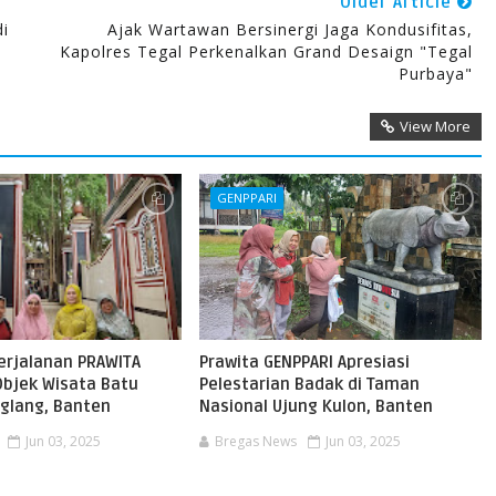
Older Article
di
Ajak Wartawan Bersinergi Jaga Kondusifitas,
Kapolres Tegal Perkenalkan Grand Desaign "Tegal
Purbaya"
View More
GENPPARI
erjalanan PRAWITA
Prawita GENPPARI Apresiasi
Objek Wisata Batu
Pelestarian Badak di Taman
glang, Banten
Nasional Ujung Kulon, Banten
Jun 03, 2025
Bregas News
Jun 03, 2025