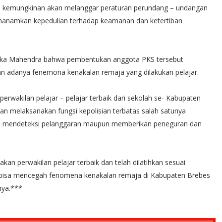
cil kemungkinan akan melanggar peraturan perundang – undangan
nanamkan kepedulian terhadap keamanan dan ketertiban
Oka Mahendra bahwa pembentukan anggota PKS tersebut
an adanya fenemona kenakalan remaja yang dilakukan pelajar.
wakilan pelajar – pelajar terbaik dari sekolah se- Kabupaten
n melaksanakan fungsi kepolisian terbatas salah satunya
ah, mendeteksi pelanggaran maupun memberikan peneguran dan
kan perwakilan pelajar terbaik dan telah dilatihkan sesuai
 bisa mencegah fenomena kenakalan remaja di Kabupaten Brebes
nya.***