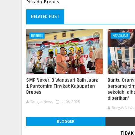
Pilkada Brebes
RELATED POST
BREBES
HEADLINE
SMP Negeri 3 Wanasari Raih Juara
Bantu Orang T
1 Pantomim Tingkat Kabupaten
bersama tim
Brebes
sekolah, alh
diberikan"
Bregas News
Jul 08, 2025
Bregas News
BLOGGER
TIDAK