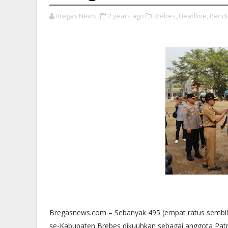
Bregas News
2 years ago
Brebes,
Headline,
Pendi
Bregasnews.com – Sebanyak 495 (empat ratus sembila
se-Kabupaten Brebes dikuuhkan sebagai anggota Patr