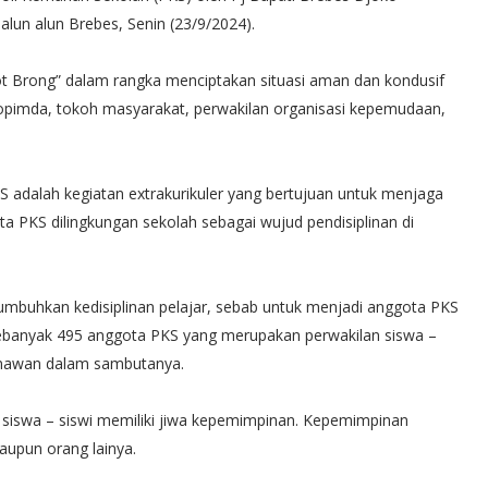
lun alun Brebes, Senin (23/9/2024).
pot Brong” dalam rangka menciptakan situasi aman dan kondusif
rkopimda, tokoh masyarakat, perwakilan organisasi kepemudaan,
dalah kegiatan extrakurikuler yang bertujuan untuk menjaga
a PKS dilingkungan sekolah sebagai wujud pendisiplinan di
mbuhkan kedisiplinan pelajar, sebab untuk menjadi anggota PKS
ni sebanyak 495 anggota PKS yang merupakan perwakilan siswa –
 Gunawan dalam sambutanya.
a siswa – siswi memiliki jiwa kepemimpinan. Kepemimpinan
maupun orang lainya.