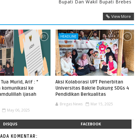
Bupati Dan Wakil Bupati Brebes
View More
HEADLINE
ua Murid, Arif : "
Aksi Kolaborasi UPT Penerbitan
 komunikasi ke
Universitas Bakrie Dukung SDGs 4
amdulillah ijasah
Pendidikan Berkualitas
Bregas News
Mar 15, 2025
May 06, 2025
DISQUS
FACEBOOK
 ADA KOMENTAR: