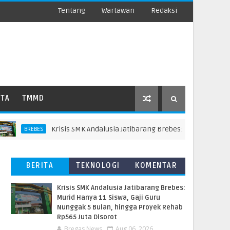
Tentang
Wartawan
Redaksi
ATA
TMMD
Krisis SMK Andalusia Jatibarang Brebes: Murid Hanya 11 Si
BREBES
BERITA
TEKNOLOGI
KOMENTAR
TERBARU
PEMBACA
Krisis SMK Andalusia Jatibarang Brebes:
Murid Hanya 11 Siswa, Gaji Guru
Nunggak 5 Bulan, hingga Proyek Rehab
Rp565 Juta Disorot
Bregas News
Aug 06, 2026