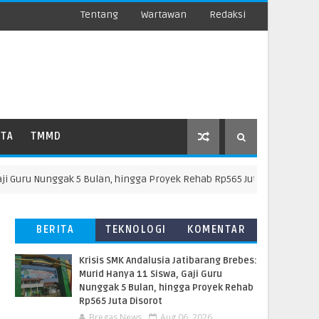
Tentang
Wartawan
Redaksi
ATA
TMMD
ru Nunggak 5 Bulan, hingga Proyek Rehab Rp565 Juta Disorot
BERITA
TEKNOLOGI
KOMENTAR
TERBARU
PEMBACA
Krisis SMK Andalusia Jatibarang Brebes:
Murid Hanya 11 Siswa, Gaji Guru
Nunggak 5 Bulan, hingga Proyek Rehab
Rp565 Juta Disorot
Bregas News
Aug 06, 2026