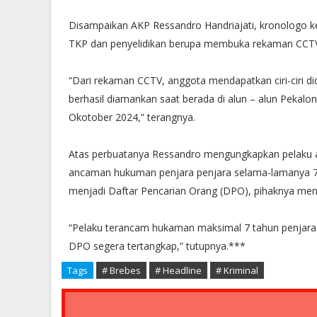
Disampaikan AKP Ressandro Handriajati, kronologo ke
TKP dan penyelidikan berupa membuka rekaman CCTV 
“Dari rekaman CCTV, anggota mendapatkan ciri-ciri d
berhasil diamankan saat berada di alun – alun Pekal
Okotober 2024,” terangnya.
Atas perbuatanya Ressandro mengungkapkan pelaku a
ancaman hukuman penjara penjara selama-lamanya 7 ta
menjadi Daftar Pencarian Orang (DPO), pihaknya me
“Pelaku terancam hukaman maksimal 7 tahun penjara 
DPO segera tertangkap,” tutupnya.***
Tags
# Brebes
# Headline
# Kriminal