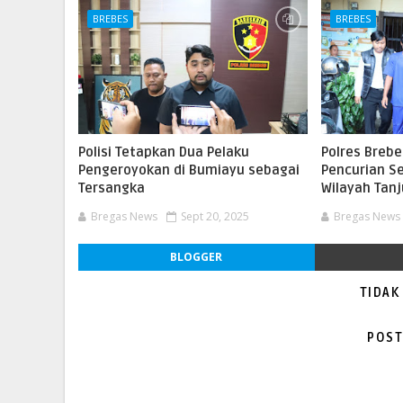
BREBES
BREBES
Polisi Tetapkan Dua Pelaku
Polres Breb
Pengeroyokan di Bumiayu sebagai
Pencurian S
Tersangka
Wilayah Tan
Bregas News
Sept 20, 2025
Bregas News
BLOGGER
TIDAK
POST