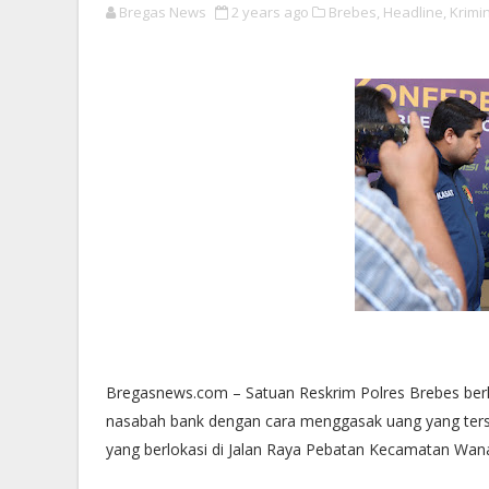
Bregas News
2 years ago
Brebes,
Headline,
Krimin
Bregasnews.com – Satuan Reskrim Polres Brebes berh
nasabah bank dengan cara menggasak uang yang terse
yang berlokasi di Jalan Raya Pebatan Kecamatan Wana