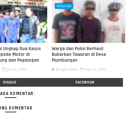
HEADLINE
es Ungkap Dua Kasus
Warga dan Polisi Berhasil
epeda Motor di
Bubarkan Tawuran di Desa
jung dan Pagejugan
Plumbungan
Jun 23, 2025
Bregas News
May 13, 2025
DISQUS
FACEBOOK
 ADA KOMENTAR:
ING KOMENTAR