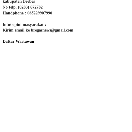
kabupaten Brebes
No telp. (0283) 672782
085229907990
Handphone :
Info/ opini masyarakat :
Kirim email ke bregasnews@gmail.com
Daftar Wartawan