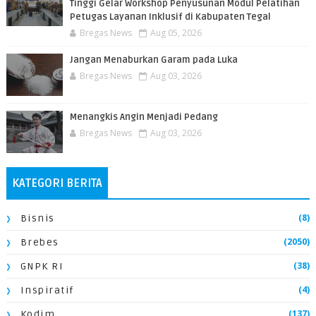
Tinggi Gelar Workshop Penyusunan Modul Pelatihan
Petugas Layanan Inklusif di Kabupaten Tegal
Bregas News
Aug 05, 2026
Jangan Menaburkan Garam pada Luka
Bregas News
Aug 03, 2026
Menangkis Angin Menjadi Pedang
Bregas News
Aug 03, 2026
KATEGORI BERITA
(8)
Bisnis
(2050)
Brebes
(38)
GNPK RI
(4)
Inspiratif
(137)
Kodim