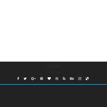
Laman
undefined