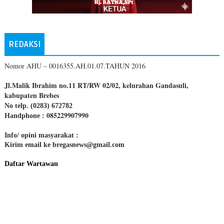
REDAKSI
Nomor AHU – 0016355.AH.01.07.TAHUN 2016
Jl.Malik Ibrahim no.11 RT/RW 02/02, kelurahan Gandasuli,
kabupaten Brebes
No telp. (0283) 672782
085229907990
Handphone :
Info/ opini masyarakat :
Kirim email ke bregasnews@gmail.com
Daftar Wartawan