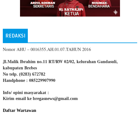
REDAKSI
Nomor AHU – 0016355.AH.01.07.TAHUN 2016
Jl.Malik Ibrahim no.11 RT/RW 02/02, kelurahan Gandasuli,
kabupaten Brebes
No telp. (0283) 672782
085229907990
Handphone :
Info/ opini masyarakat :
Kirim email ke bregasnews@gmail.com
Daftar Wartawan