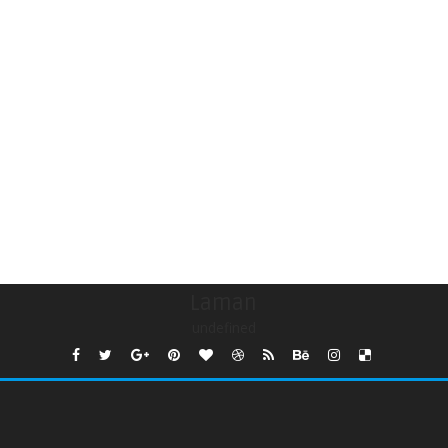
Laman
undefined