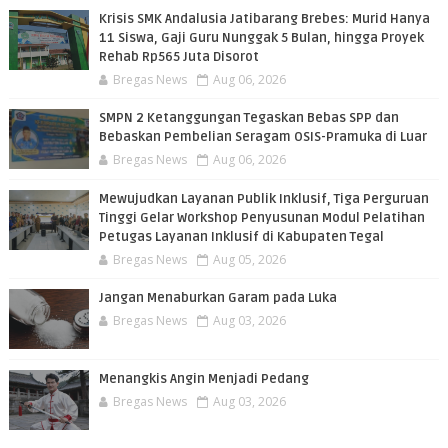
PEMBACA
Krisis SMK Andalusia Jatibarang Brebes: Murid Hanya
11 Siswa, Gaji Guru Nunggak 5 Bulan, hingga Proyek
Rehab Rp565 Juta Disorot
Bregas News
Aug 06, 2026
SMPN 2 Ketanggungan Tegaskan Bebas SPP dan
Bebaskan Pembelian Seragam OSIS-Pramuka di Luar
Bregas News
Aug 06, 2026
​Mewujudkan Layanan Publik Inklusif, Tiga Perguruan
Tinggi Gelar Workshop Penyusunan Modul Pelatihan
Petugas Layanan Inklusif di Kabupaten Tegal
Bregas News
Aug 05, 2026
Jangan Menaburkan Garam pada Luka
Bregas News
Aug 03, 2026
Menangkis Angin Menjadi Pedang
Bregas News
Aug 03, 2026