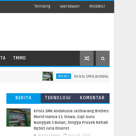
Tentang
Wartawan
Redaksi
ATA
TMMD
Krisis SMK Andalusia Jatibarang Brebe
BREBES
BERITA
TEKNOLOGI
KOMENTAR
TERBARU
PEMBACA
Krisis SMK Andalusia Jatibarang Brebes:
Murid Hanya 11 Siswa, Gaji Guru
Nunggak 5 Bulan, hingga Proyek Rehab
Rp565 Juta Disorot
Bregas News
Aug 06, 2026