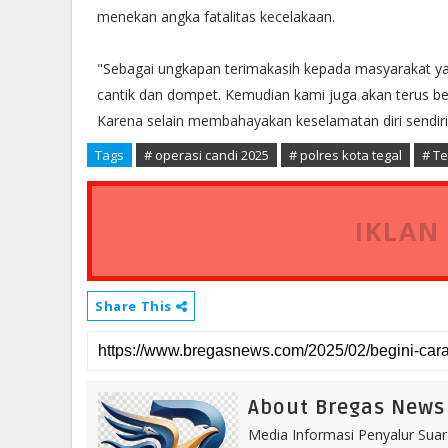
menekan angka fatalitas kecelakaan.
"Sebagai ungkapan terimakasih kepada masyarakat ya
cantik dan dompet. Kemudian kami juga akan terus b
Karena selain membahayakan keselamatan diri sendiri 
Tags
# operasi candi 2025
# polres kota tegal
# Te
IKLAN
Share This
About Bregas News
Media Informasi Penyalur Suar