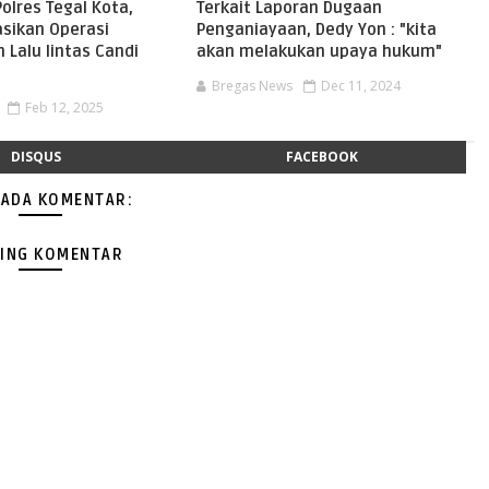
Polres Tegal Kota,
Terkait Laporan Dugaan
asikan Operasi
Penganiayaan, Dedy Yon : "kita
Lalu lintas Candi
akan melakukan upaya hukum"
Bregas News
Dec 11, 2024
Feb 12, 2025
DISQUS
FACEBOOK
 ADA KOMENTAR:
ING KOMENTAR