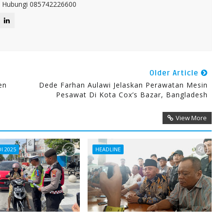
IT. Hubungi 085742226600
Older Article
en
Dede Farhan Aulawi Jelaskan Perawatan Mesin
Pesawat Di Kota Cox’s Bazar, Bangladesh
View More
I 2025
HEADLINE