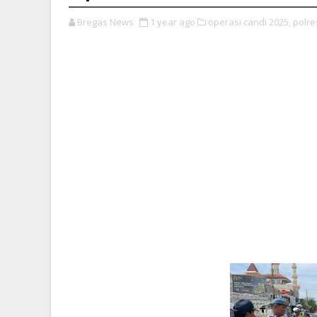
Bregas News
1 year ago
operasi candi 2025,
polre