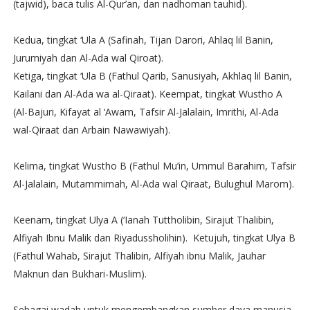
(tajwid), baca tulis Al-Qur’an, dan nadhoman tauhid).
Kedua, tingkat ‘Ula A (Safinah, Tijan Darori, Ahlaq lil Banin,
Jurumiyah dan Al-Ada wal Qiroat).
Ketiga, tingkat ‘Ula B (Fathul Qarib, Sanusiyah, Akhlaq lil Banin,
Kailani dan Al-Ada wa al-Qiraat). Keempat, tingkat Wustho A
(Al-Bajuri, Kifayat al ‘Awam, Tafsir Al-Jalalain, Imrithi, Al-Ada
wal-Qiraat dan Arbain Nawawiyah).
Kelima, tingkat Wustho B (Fathul Mu’in, Ummul Barahim, Tafsir
Al-Jalalain, Mutammimah, Al-Ada wal Qiraat, Bulughul Marom).
Keenam, tingkat Ulya A (‘Ianah Tuttholibin, Sirajut Thalibin,
Alfiyah Ibnu Malik dan Riyadussholihin). Ketujuh, tingkat Ulya B
(Fathul Wahab, Sirajut Thalibin, Alfiyah ibnu Malik, Jauhar
Maknun dan Bukhari-Muslim).
Sebagai wadah untuk mengembangkan sumber daya manusia