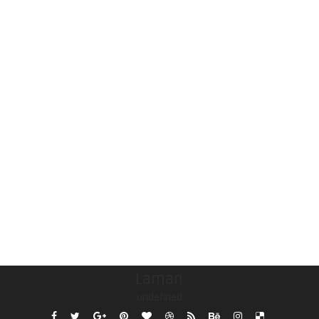
Laman
undefined