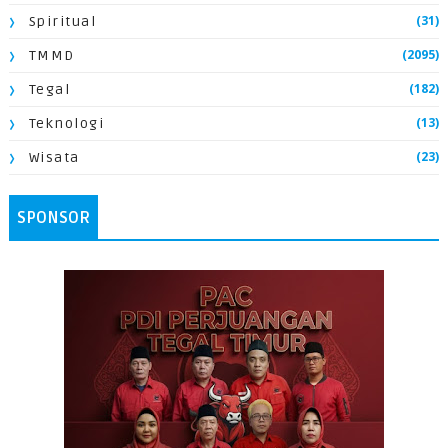
(31)
Spiritual
(2095)
TMMD
(182)
Tegal
(13)
Teknologi
(23)
Wisata
SPONSOR