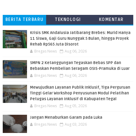
BERITA TERBARU
TEKNOLOGI
KOMENTAR
PEMBACA
Krisis SMK Andalusia Jatibarang Brebes: Murid Hanya
11 Siswa, Gaji Guru Nunggak 5 Bulan, hingga Proyek
Rehab Rp565 Juta Disorot
Bregas News
Aug 06, 2026
SMPN 2 Ketanggungan Tegaskan Bebas SPP dan
Bebaskan Pembelian Seragam OSIS-Pramuka di Luar
Bregas News
Aug 06, 2026
​Mewujudkan Layanan Publik Inklusif, Tiga Perguruan
Tinggi Gelar Workshop Penyusunan Modul Pelatihan
Petugas Layanan Inklusif di Kabupaten Tegal
Bregas News
Aug 05, 2026
Jangan Menaburkan Garam pada Luka
Bregas News
Aug 03, 2026