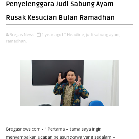
Penyelenggara Judi Sabung Ayam
Rusak Kesucian Bulan Ramadhan
Bregas News
1 year ago
Headline,
judi sabung ayam,
ramadhan,
Bregasnews.com - “ Pertama – tama saya ingin
menyampaikan ucapan belasungkawa yang sedalam –