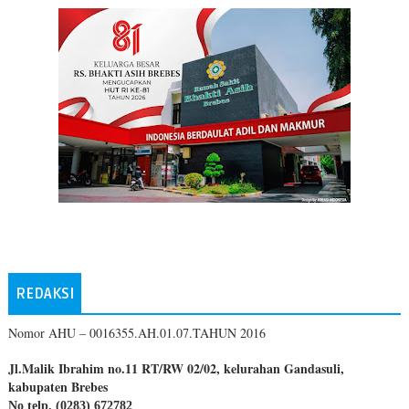
REDAKSI
Nomor AHU – 0016355.AH.01.07.TAHUN 2016
Jl.Malik Ibrahim no.11 RT/RW 02/02, kelurahan Gandasuli,
kabupaten Brebes
No telp. (0283) 672782