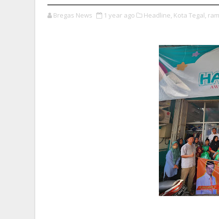
Bregas News
1 year ago
Headline,
Kota Tegal,
ram