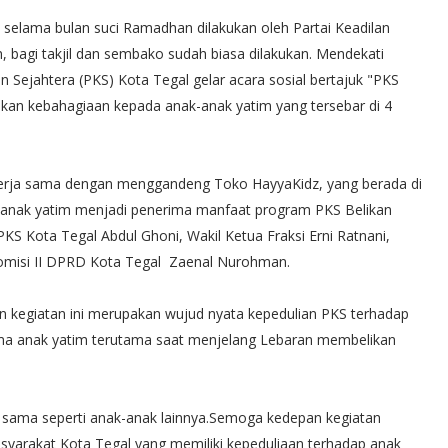
selama bulan suci Ramadhan dilakukan oleh Partai Keadilan
 bagi takjil dan sembako sudah biasa dilakukan. Mendekati
n Sejahtera (PKS) Kota Tegal gelar acara sosial bertajuk "PKS
ikan kebahagiaan kepada anak-anak yatim yang tersebar di 4
kerja sama dengan menggandeng Toko HayyaKidz, yang berada di
 anak yatim menjadi penerima manfaat program PKS Belikan
PKS Kota Tegal Abdul Ghoni, Wakil Ketua Fraksi Erni Ratnani,
Komisi II DPRD Kota Tegal Zaenal Nurohman.
 kegiatan ini merupakan wujud nyata kepedulian PKS terhadap
ma anak yatim terutama saat menjelang Lebaran membelikan
sama seperti anak-anak lainnya.Semoga kedepan kegiatan
asyarakat Kota Tegal yang memiliki kepeduliaan terhadap anak