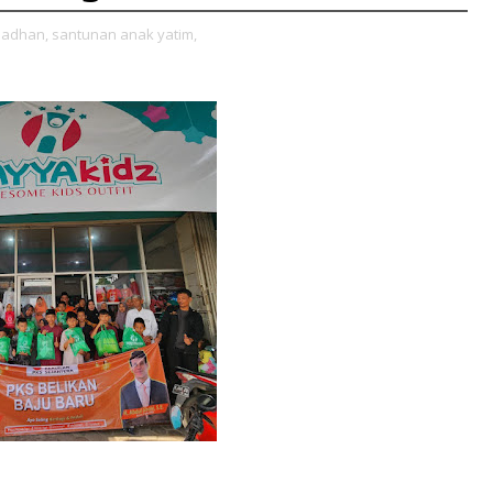
adhan,
santunan anak yatim,