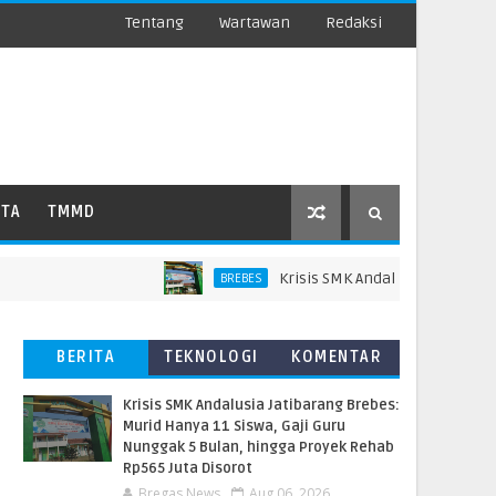
Tentang
Wartawan
Redaksi
ATA
TMMD
Krisis SMK Andalusia Jatibarang Bre
BREBES
BERITA
TEKNOLOGI
KOMENTAR
TERBARU
PEMBACA
Krisis SMK Andalusia Jatibarang Brebes:
Murid Hanya 11 Siswa, Gaji Guru
Nunggak 5 Bulan, hingga Proyek Rehab
Rp565 Juta Disorot
Bregas News
Aug 06, 2026