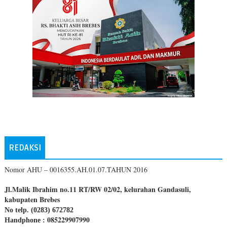
REDAKSI
Nomor AHU – 0016355.AH.01.07.TAHUN 2016
Jl.Malik Ibrahim no.11 RT/RW 02/02, kelurahan Gandasuli,
kabupaten Brebes
No telp. (0283) 672782
085229907990
Handphone :