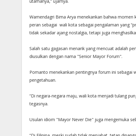
utamanya,” ujarnya.
Wamendagri Bima Arya menekankan bahwa momen keb
peran sebagai wali kota sebagai pengalaman yang “pr
tidak sekadar ajang nostalgia, tetapi juga menghasilk
Salah satu gagasan menarik yang mencuat adalah pem
diusulkan dengan nama "Senior Mayor Forum".
Pomanto menekankan pentingnya forum ini sebagai wad
pengetahuan.
“Di negara-negara maju, wali kota menjadi tulang pu
tegasnya.
Usulan idiom "Mayor Never Die" juga mengemuka seba
“Di Filipina, meski sudah tidak menjabat, tetap dipanggi