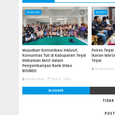
HEADLINE
BREBES
Wujudkan Komunikasi Inklusif,
Polres Tegal
Komunitas Tuli di Kabupaten Tegal
Ikatan Wart
Dilibatkan Aktif dalam
Tegal
Pengembangan Bank Video
Bregas News
BISINDO
Bregas News
Aug 01, 2026
BLOGGER
TIDAK
POST