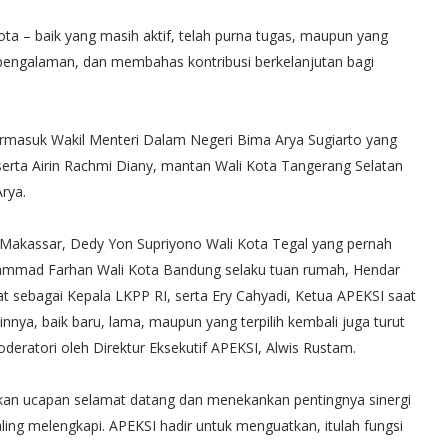
ta – baik yang masih aktif, telah purna tugas, maupun yang
gi pengalaman, dan membahas kontribusi berkelanjutan bagi
termasuk Wakil Menteri Dalam Negeri Bima Arya Sugiarto yang
rta Airin Rachmi Diany, mantan Wali Kota Tangerang Selatan
rya.
kassar, Dedy Yon Supriyono Wali Kota Tegal yang pernah
uhammad Farhan Wali Kota Bandung selaku tuan rumah, Hendar
t sebagai Kepala LKPP RI, serta Ery Cahyadi, Ketua APEKSI saat
ainnya, baik baru, lama, maupun yang terpilih kembali juga turut
deratori oleh Direktur Eksekutif APEKSI, Alwis Rustam.
n ucapan selamat datang dan menekankan pentingnya sinergi
aling melengkapi. APEKSI hadir untuk menguatkan, itulah fungsi