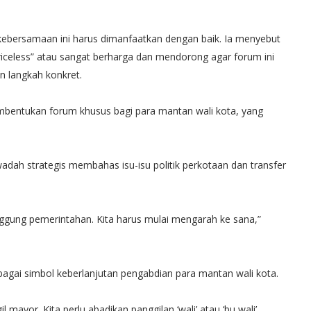
ersamaan ini harus dimanfaatkan dengan baik. Ia menyebut
iceless” atau sangat berharga dan mendorong agar forum ini
an langkah konkret.
bentukan forum khusus bagi para mantan wali kota, yang
ah strategis membahas isu-isu politik perkotaan dan transfer
nggung pemerintahan. Kita harus mulai mengarah ke sana,”
gai simbol keberlanjutan pengabdian para mantan wali kota.
l mayor. Kita perlu abadikan panggilan ‘wali’ atau ‘bu wali’,