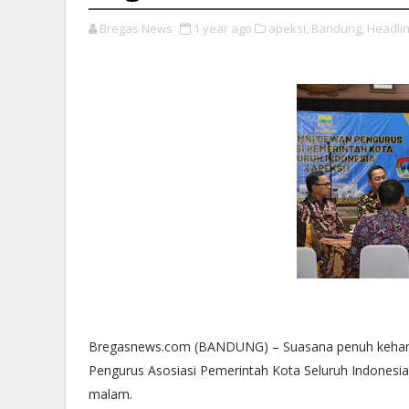
Bregas News
1 year ago
apeksi,
Bandung,
Headlin
Bregasnews.com (BANDUNG) – Suasana penuh keha
Pengurus Asosiasi Pemerintah Kota Seluruh Indonesia
malam.