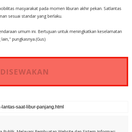
ilitas masyarakat pada momen liburan akhir pekan. Satlantas
nan sesuai standar yang berlaku.
ndaraan umum ini. Bertujuan untuk meningkatkan keselamatan
ain," pungkasnya.(Gus)
 DISEWAKAN
a Publik. Melayani Pembuatan Website dan Sistem Informasi