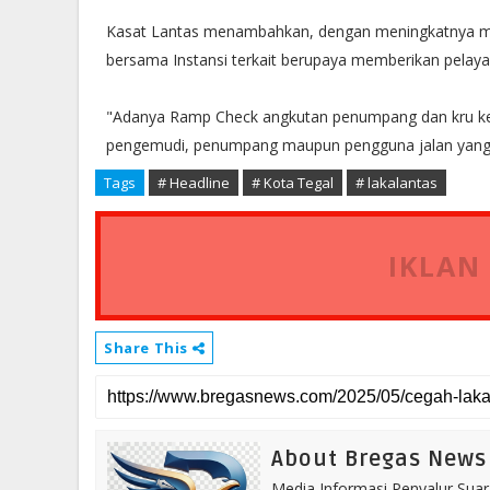
Kasat Lantas menambahkan, dengan meningkatnya mob
bersama Instansi terkait berupaya memberikan pelaya
"Adanya Ramp Check angkutan penumpang dan kru ke
pengemudi, penumpang maupun pengguna jalan yang l
Tags
# Headline
# Kota Tegal
# lakalantas
IKLAN
Share This
About Bregas News
Media Informasi Penyalur Suar