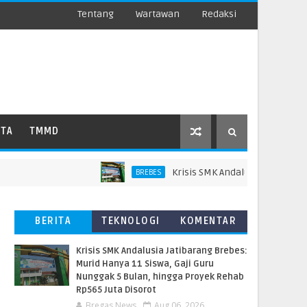
Tentang
Wartawan
Redaksi
ATA
TMMD
Krisis SMK Andalusia Jatibarang Breb
BREBES
BERITA
TEKNOLOGI
KOMENTAR
TERBARU
PEMBACA
Krisis SMK Andalusia Jatibarang Brebes:
Murid Hanya 11 Siswa, Gaji Guru
Nunggak 5 Bulan, hingga Proyek Rehab
Rp565 Juta Disorot
Bregas News
Aug 06, 2026