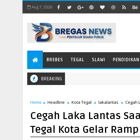
Aug 7, 2026
BREBES
TEGAL
SLAWI
PENDIDIKAN
BREAKING
Home
Headline
Kota Tegal
lakalantas
Cegah L
Cegah Laka Lantas Saat
Tegal Kota Gelar Ramp