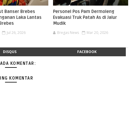
st Banser Brebes
Personel Pos Pam Dermoleng
nganan Laka Lantas
Evakuasi Truk Patah As di Jalur
Brebes
Mudik
Jul 26, 2026
Bregas News
Mar 20, 2026
DISQUS
FACEBOOK
 ADA KOMENTAR:
ING KOMENTAR