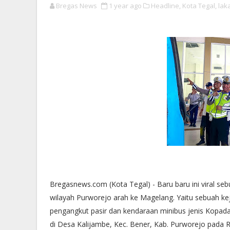
Bregas News
1 year ago
Headline,
Kota Tegal,
lak
Bregasnews.com (Kota Tegal) - Baru baru ini viral seb
wilayah Purworejo arah ke Magelang. Yaitu sebuah ke
pengangkut pasir dan kendaraan minibus jenis Kopada 
di Desa Kalijambe, Kec. Bener, Kab. Purworejo pada R