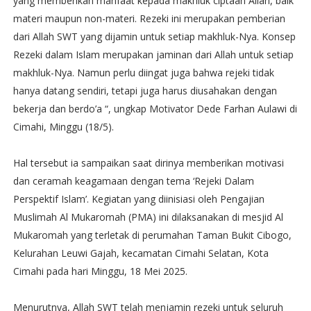
yang memberikan manfaat kepada makhluk ciptaan Allah, baik
materi maupun non-materi. Rezeki ini merupakan pemberian
dari Allah SWT yang dijamin untuk setiap makhluk-Nya. Konsep
Rezeki dalam Islam merupakan jaminan dari Allah untuk setiap
makhluk-Nya. Namun perlu diingat juga bahwa rejeki tidak
hanya datang sendiri, tetapi juga harus diusahakan dengan
bekerja dan berdo’a “, ungkap Motivator Dede Farhan Aulawi di
Cimahi, Minggu (18/5).
Hal tersebut ia sampaikan saat dirinya memberikan motivasi
dan ceramah keagamaan dengan tema ‘Rejeki Dalam
Perspektif Islam’. Kegiatan yang diinisiasi oleh Pengajian
Muslimah Al Mukaromah (PMA) ini dilaksanakan di mesjid Al
Mukaromah yang terletak di perumahan Taman Bukit Cibogo,
Kelurahan Leuwi Gajah, kecamatan Cimahi Selatan, Kota
Cimahi pada hari Minggu, 18 Mei 2025.
Menurutnya, Allah SWT telah menjamin rezeki untuk seluruh