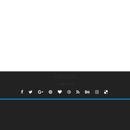
Laman
undefined