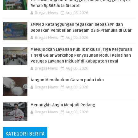
11 Siswa, Gaji Guru Nunggak 5 Bulan, hingga Proyek
Rehab Rp565 Juta Disorot
Bregas News
Aug 06, 2026
SMPN 2 Ketanggungan Tegaskan Bebas SPP dan
Bebaskan Pembelian Seragam OSIS-Pramuka di Luar
Bregas News
Aug 06, 2026
​Mewujudkan Layanan Publik Inklusif, Tiga Perguruan
Tinggi Gelar Workshop Penyusunan Modul Pelatihan
Petugas Layanan Inklusif di Kabupaten Tegal
Bregas News
Aug 05, 2026
Jangan Menaburkan Garam pada Luka
Bregas News
Aug 03, 2026
Menangkis Angin Menjadi Pedang
Bregas News
Aug 03, 2026
KATEGORI BERITA