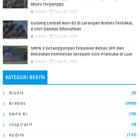
Akses Terganggu
Admin
Aug 09, 2026
​Gudang Limbah Non-B3 di Larangan Brebes Terbakar,
8 Unit Damkar Dikerahkan
Admin
Aug 08, 2026
SMPN 2 Ketanggungan Tegaskan Bebas SPP dan
Bebaskan Pembelian Seragam OSIS-Pramuka di Luar
Admin
Aug 06, 2026
KATEGORI BERITA
(8)
Bisnis
(2050)
Brebes
(38)
GNPK RI
(4)
Inspiratif
(137)
Kodim