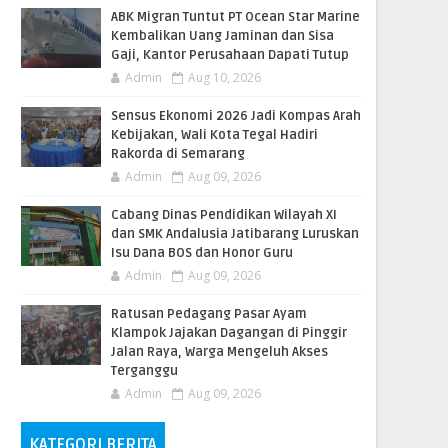
ABK Migran Tuntut PT Ocean Star Marine
Kembalikan Uang Jaminan dan Sisa
Gaji, Kantor Perusahaan Dapati Tutup
Admin
Aug 10, 2026
Sensus Ekonomi 2026 Jadi Kompas Arah
Kebijakan, Wali Kota Tegal Hadiri
Rakorda di Semarang
Admin
Aug 09, 2026
Cabang Dinas Pendidikan Wilayah XI
dan SMK Andalusia Jatibarang Luruskan
Isu Dana BOS dan Honor Guru
Admin
Aug 09, 2026
​Ratusan Pedagang Pasar Ayam
Klampok Jajakan Dagangan di Pinggir
Jalan Raya, Warga Mengeluh Akses
Terganggu
Admin
Aug 09, 2026
KATEGORI BERITA