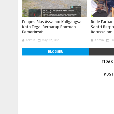
Ponpes Bias Assalam Kaligangsa
Dede Farhan 
Kota Tegal Berharap Bantuan
Santri Berpr
Pemerintah
Darussalam 
Admin
May 22, 2025
Admin
Oc
BLOGGER
TIDAK
POST