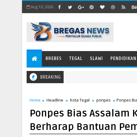
Aug 10, 2026
BREBES
TEGAL
SLAWI
PENDIDIKAN
BREAKING
Home
Headline
Kota Tegal
ponpes
Ponpes Bia
Ponpes Bias Assalam K
Berharap Bantuan Pem