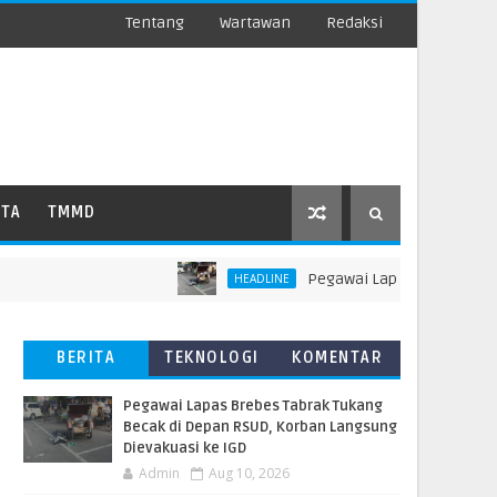
Tentang
Wartawan
Redaksi
ATA
TMMD
Pegawai Lapas Brebes Tabrak Tu
HEADLINE
BERITA
TEKNOLOGI
KOMENTAR
TERBARU
PEMBACA
Pegawai Lapas Brebes Tabrak Tukang
Becak di Depan RSUD, Korban Langsung
Dievakuasi ke IGD
Admin
Aug 10, 2026