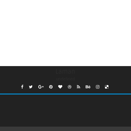
Laman
undefined