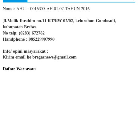
Nomor AHU – 0016355.AH.01.07.TAHUN 2016
Jl.Malik Ibrahim no.11 RT/RW 02/02, kelurahan Gandasuli,
kabupaten Brebes
No telp. (0283) 672782
085229907990
Handphone :
Info/ opini masyarakat :
Kirim email ke bregasnews@gmail.com
Daftar Wartawan