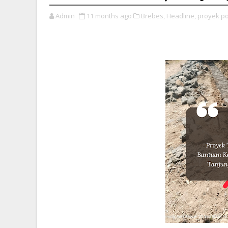
Admin
11 months ago
Brebes,
Headline,
proyek po