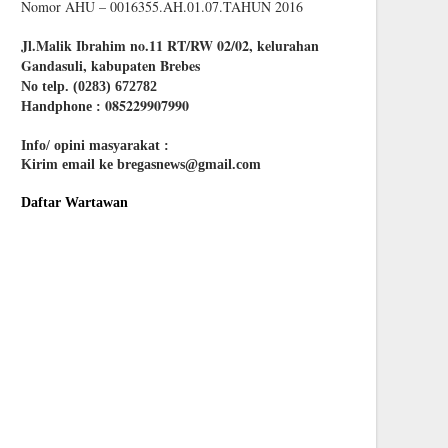
Nomor AHU – 0016355.AH.01.07.TAHUN 2016
Jl.Malik Ibrahim no.11 RT/RW 02/02, kelurahan
Gandasuli, kabupaten Brebes
No telp. (0283) 672782
085229907990
Handphone :
Info/ opini masyarakat :
Kirim email ke bregasnews@gmail.com
Daftar Wartawan