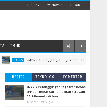
Tentang
Wartawan
Redaksi
ATA
TMMD
SMPN 2 Ketanggungan Tegaskan Bebas SPP dan Bebaskan
BREBES
BERITA
TEKNOLOGI
KOMENTAR
TERBARU
PEMBACA
SMPN 2 Ketanggungan Tegaskan Bebas
SPP dan Bebaskan Pembelian Seragam
OSIS-Pramuka di Luar
Admin
Aug 06, 2026