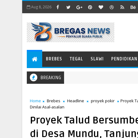
Aug 8, 2026
BREBES
TEGAL
SLAWI
PENDIDIKAN
BREAKING
ang yang Sedang Rapuh
Home
Brebes
Headline
proyek pokir
Proyek T
Dinilai Asal-asalan
Proyek Talud Bersumb
di Desa Mundu, Tanjung