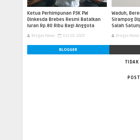
Ketua Perhimpunan P3K PW
Waduh, Bered
Dinkesda Brebes Resmi Batalkan
Sirampog Di
Iuran Rp.80 Ribu Bagi Anggota
Salah Satun
Bregas News
Oct 20, 2025
Bregas News
BLOGGER
TIDAK
POST