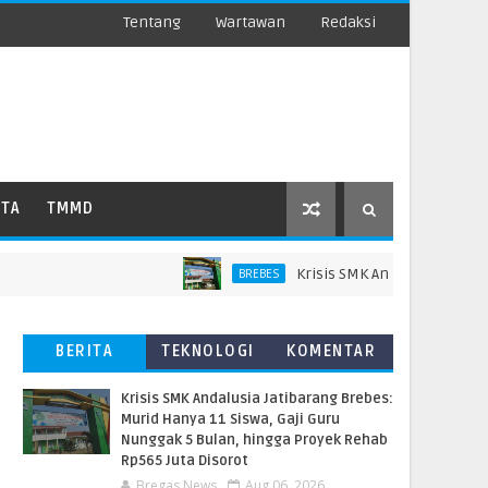
Tentang
Wartawan
Redaksi
ATA
TMMD
Krisis SMK Andalusia Jatibarang
BREBES
BERITA
TEKNOLOGI
KOMENTAR
TERBARU
PEMBACA
Krisis SMK Andalusia Jatibarang Brebes:
Murid Hanya 11 Siswa, Gaji Guru
Nunggak 5 Bulan, hingga Proyek Rehab
Rp565 Juta Disorot
Bregas News
Aug 06, 2026