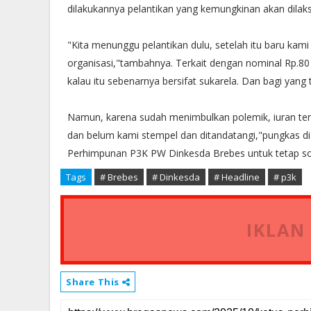
dilakukannya pelantikan yang kemungkinan akan dil
"Kita menunggu pelantikan dulu, setelah itu baru kami
organisasi,"tambahnya. Terkait dengan nominal Rp.8
kalau itu sebenarnya bersifat sukarela. Dan bagi yang
Namun, karena sudah menimbulkan polemik, iuran ters
dan belum kami stempel dan ditandatangi,"pungkas di
Perhimpunan P3K PW Dinkesda Brebes untuk tetap soli
Tags
# Brebes
# Dinkesda
# Headline
# p3k
IKLAN
Share This