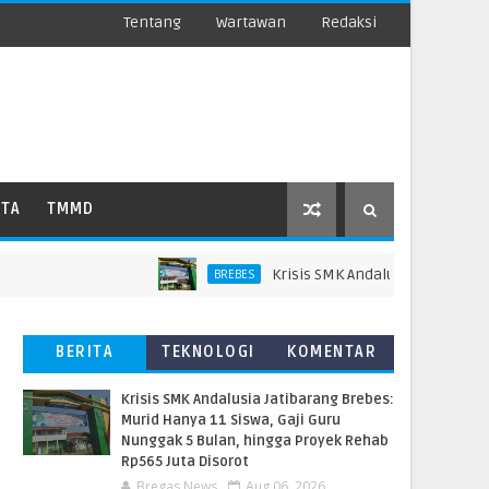
Tentang
Wartawan
Redaksi
ATA
TMMD
Krisis SMK Andalusia Jatibarang Brebe
BREBES
BERITA
TEKNOLOGI
KOMENTAR
TERBARU
PEMBACA
Krisis SMK Andalusia Jatibarang Brebes:
Murid Hanya 11 Siswa, Gaji Guru
Nunggak 5 Bulan, hingga Proyek Rehab
Rp565 Juta Disorot
Bregas News
Aug 06, 2026