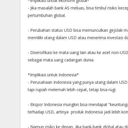
*Implikasi untuk ekonomi global*
- Jika masalah bank AS meluas, bisa timbul risiko kec
pertumbuhan global.
- Perubahan status USD bisa memunculkan gejolak ma
memiliki utang dalam USD atau menerima investasi d
- Diversifikasi ke mata uang lain atau ke aset non‐
sebagai mata uang cadangan dunia.
*Implikasi untuk Indonesia*
- Perusahaan Indonesia yang punya utang dalam USD 
tapi rupiah melemah lebih cepat, tetap bisa rugi.
- Ekspor Indonesia mungkin bisa mendapat “keuntung
terhadap USD, artinya produk Indonesia jadi lebih kom
- Namun risiko ke depan, jika bank‐bank global atau d