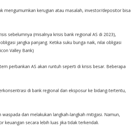
bank mengumumkan kerugian atau masalah, investor/depositor bisa
sis sebelumnya (misalnya krisis bank regional AS di 2023),
ligasi jangka panjang. Ketika suku bunga naik, nilai obligasi
licon Valley Bank)
tem perbankan AS akan runtuh seperti di krisis besar. Beberapa
rkonsentrasi di bank regional dan eksposur ke bidang‐tertentu,
h waspada dan melakukan langkah‐langkah mitigasi. Namun,
or keuangan secara lebih luas jika tidak terkendali.