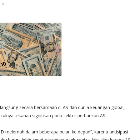
at,
angsung secara bersamaan di AS dan dunia keuangan global,
ulnya tekanan signifikan pada sektor perbankan AS.
D melemah dalam beberapa bulan ke depan”, karena antisipasi
u bunga lebih cepat dibanding bank‐sentral lain, dan karena AS