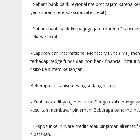
- Saham bank‐bank regional melorot tajam karena kek
yang kurang teregulasi (private credit).
- Saham bank‐bank Eropa juga jatuh karena “transmis
sekadar lokal.
- Laporan dari International Monetary Fund (IMF) me
terhadap hedge funds dan non‐bank financial instituti
risiko ke sistem keuangan.
Beberapa mekanisme yang sedang bekerja :
- Kualitas kredit yang menurun. Dengan suku bunga y
kesulitan membayar pinjaman. Beberapa bank melihat 
- Eksposur ke “private credit” atau pinjaman alternatif 
dipetakan.