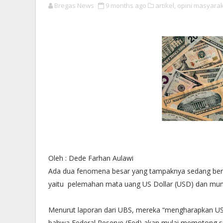
Bregas News
9 months ago
artikel,
opini masyarak
Oleh : Dede Farhan Aulawi
Ada dua fenomena besar yang tampaknya sedang berl
yaitu pelemahan mata uang US Dollar (USD) dan munc
Menurut laporan dari UBS, mereka “mengharapkan US
bahwa Federal Reserve (Fed) akan mulai memotong suk