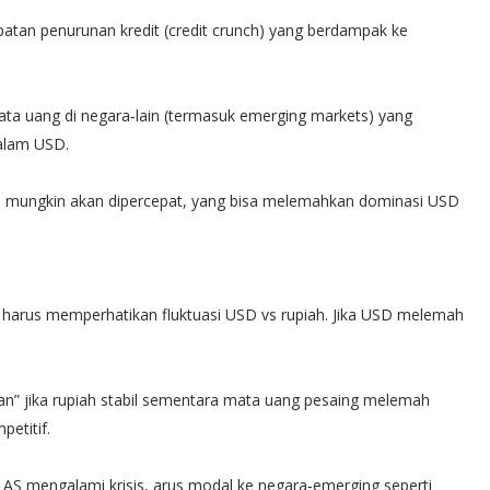
epatan penurunan kredit (credit crunch) yang berdampak ke
ta uang di negara‐lain (termasuk emerging markets) yang
alam USD.
USD mungkin akan dipercepat, yang bisa melemahkan dominasi USD
harus memperhatikan fluktuasi USD vs rupiah. Jika USD melemah
an” jika rupiah stabil sementara mata uang pesaing melemah
petitif.
i AS mengalami krisis, arus modal ke negara‐emerging seperti