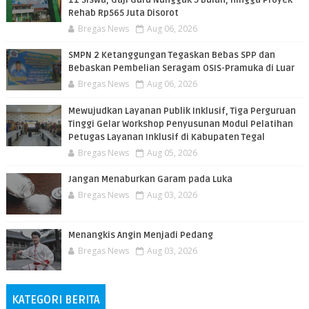
11 Siswa, Gaji Guru Nunggak 5 Bulan, hingga Proyek
Rehab Rp565 Juta Disorot
Bregas News
Aug 06, 2026
SMPN 2 Ketanggungan Tegaskan Bebas SPP dan
Bebaskan Pembelian Seragam OSIS-Pramuka di Luar
Bregas News
Aug 06, 2026
​Mewujudkan Layanan Publik Inklusif, Tiga Perguruan
Tinggi Gelar Workshop Penyusunan Modul Pelatihan
Petugas Layanan Inklusif di Kabupaten Tegal
Bregas News
Aug 05, 2026
Jangan Menaburkan Garam pada Luka
Bregas News
Aug 03, 2026
Menangkis Angin Menjadi Pedang
Bregas News
Aug 03, 2026
KATEGORI BERITA