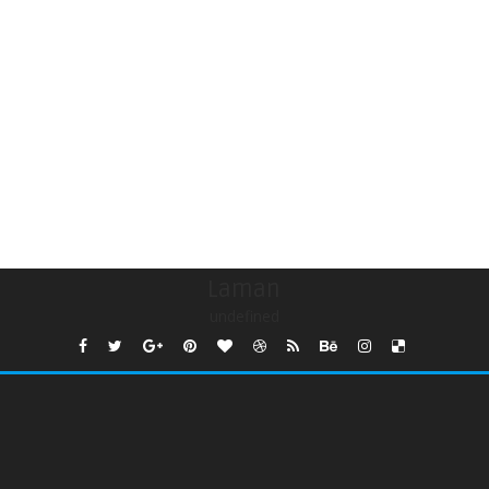
Laman
undefined