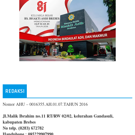
REDAKSI
Nomor AHU – 0016355.AH.01.07.TAHUN 2016
Jl.Malik Ibrahim no.11 RT/RW 02/02, kelurahan Gandasuli,
kabupaten Brebes
No telp. (0283) 672782
085229907990
Handphone :