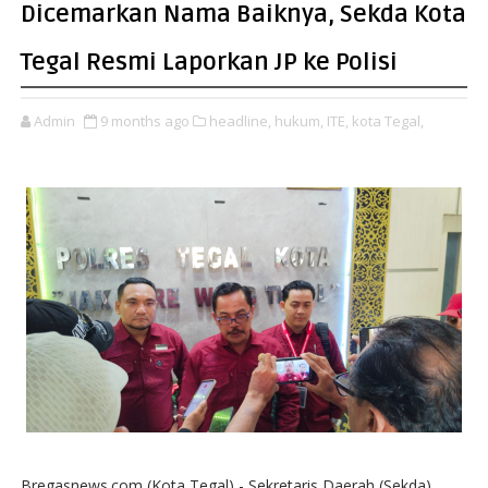
Dicemarkan Nama Baiknya, Sekda Kota
Tegal Resmi Laporkan JP ke Polisi
Admin
9 months ago
headline,
hukum,
ITE,
kota Tegal,
Bregasnews.com (Kota Tegal) - Sekretaris Daerah (Sekda)