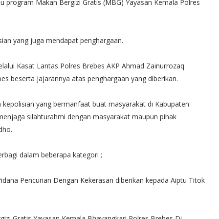
tu program Makan Bergizi Gratis (MBG) Yayasan Kemala Polres
isian yang juga mendapat penghargaan.
lalui Kasat Lantas Polres Brebes AKP Ahmad Zainurrozaq
es beserta jajarannya atas penghargaan yang diberikan.
 kepolisian yang bermanfaat buat masyarakat di Kabupaten
n menjaga silahturahmi dengan masyarakat maupun pihak
dho.
erbagi dalam beberapa kategori ;
idana Pencurian Dengan Kekerasan diberikan kepada Aiptu Titok
zi Gratis Yayasan Kemala Bhayangkari Polres Brebes Di