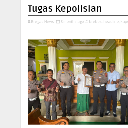
Tugas Kepolisian
Bregas News
8 months ago
brebes,
headline,
kapo