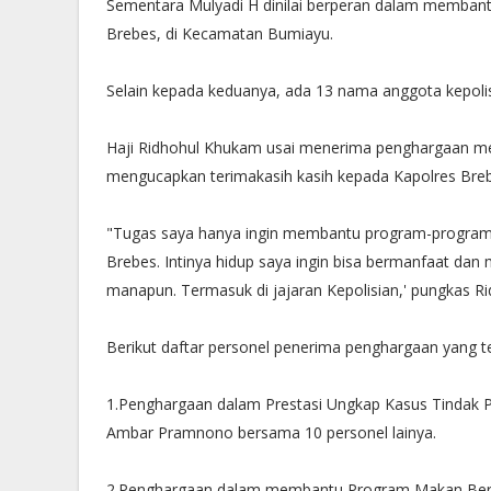
‎Sementara Mulyadi H dinilai berperan dalam memban
Brebes, di Kecamatan Bumiayu.
‎Selain kepada keduanya, ada 13 nama anggota kepol
‎Haji Ridhohul Khukam usai menerima penghargaan me
mengucapkan terimakasih kasih kepada Kapolres Breb
‎"Tugas saya hanya ingin membantu program-program
Brebes. Intinya hidup saya ingin bisa bermanfaat da
manapun. Termasuk di jajaran Kepolisian,' pungkas Ri
‎Berikut daftar personel penerima penghargaan yang t
‎1.Penghargaan dalam Prestasi Ungkap Kasus Tindak P
Ambar Pramnono bersama 10 personel lainya.
‎2.Penghargaan dalam membantu Program Makan Bergi