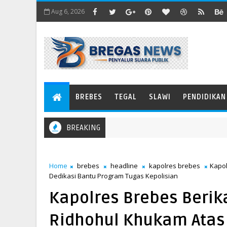
Aug 6, 2026
BREBES
TEGAL
SLAWI
PENDIDIKAN
BREAKING
Home
brebes
headline
kapolres brebes
Kapo
Dedikasi Bantu Program Tugas Kepolisian
Kapolres Brebes Beri
Ridhohul Khukam Atas