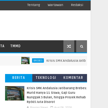
Tentang
Wartawan
Redaksi
ATA
TMMD
Krisis SMK Andalusia Jatibarang Brebes: Murid
BREBES
BERITA
TEKNOLOGI
KOMENTAR
TERBARU
PEMBACA
Krisis SMK Andalusia Jatibarang Brebes:
Murid Hanya 11 Siswa, Gaji Guru
Nunggak 5 Bulan, hingga Proyek Rehab
Rp565 Juta Disorot
Bregas News
Aug 06, 2026