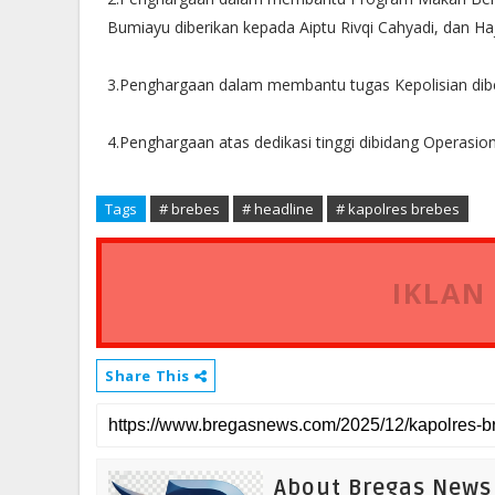
Bumiayu diberikan kepada Aiptu Rivqi Cahyadi, dan Haj
‎3.Penghargaan dalam membantu tugas Kepolisian dib
‎4.Penghargaan atas dedikasi tinggi dibidang Operasion
Tags
# brebes
# headline
# kapolres brebes
IKLAN
Share This
About Bregas News