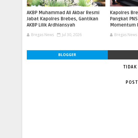
AKBP Muhammad Ali Akbar Resmi
​Kapolres Br
Jabat Kapolres Brebes, Gantikan
Pangkat PNS 
AKBP Lilik Ardhiansyah
Momentum P
Bregas News
Jul 30, 2026
Bregas News
BLOGGER
TIDAK
POST