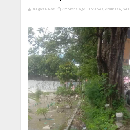
Bregas News
7 months ago
brebes,
drainase,
hea