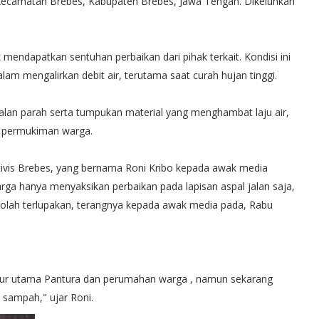
Kecamatan Brebes, Kabupaten Brebes, Jawa Tengah. Dikeluhkan
 mendapatkan sentuhan perbaikan dari pihak terkait. Kondisi ini
lam mengalirkan debit air, terutama saat curah hujan tinggi.
an parah serta tumpukan material yang menghambat laju air,
e permukiman warga.
tivis Brebes, yang bernama Roni Kribo kepada awak media
ga hanya menyaksikan perbaikan pada lapisan aspal jalan saja,
seolah terlupakan, terangnya kepada awak media pada, Rabu
i jalur utama Pantura dan perumahan warga , namun sekarang
 sampah," ujar Roni.