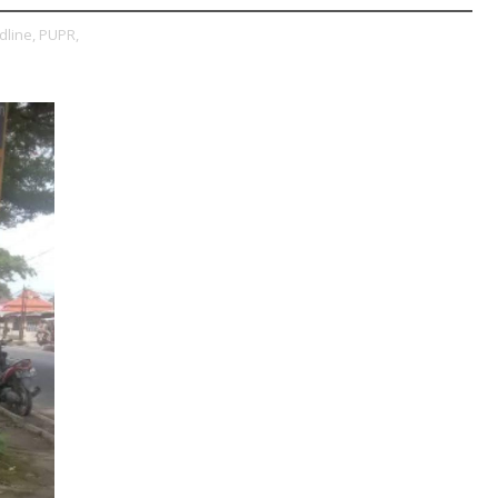
dline,
PUPR,