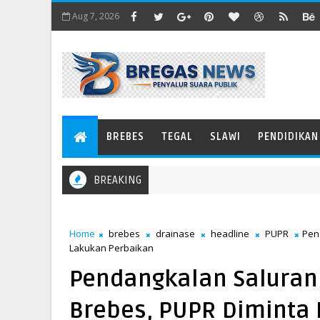
Aug 7, 2026
BREBES
TEGAL
SLAWI
PENDIDIKAN
BREAKING
Menangkis Angin Menjadi Pedang
Home
brebes
drainase
headline
PUPR
Pen
Lakukan Perbaikan
Pendangkalan Saluran 
Brebes, PUPR Diminta