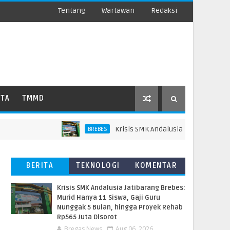
Tentang
Wartawan
Redaksi
ATA
TMMD
Krisis SMK Andalusia Jatibarang Brebes: Mu
BREBES
BERITA
TEKNOLOGI
KOMENTAR
TERBARU
PEMBACA
Krisis SMK Andalusia Jatibarang Brebes:
Murid Hanya 11 Siswa, Gaji Guru
Nunggak 5 Bulan, hingga Proyek Rehab
Rp565 Juta Disorot
Bregas News
Aug 06, 2026