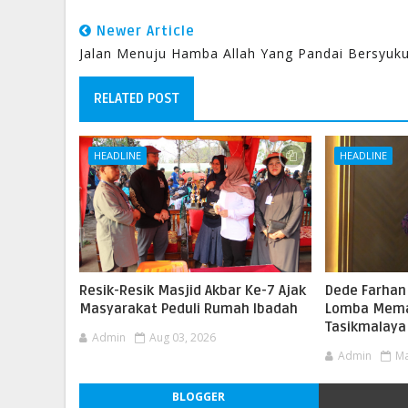
Newer Article
Jalan Menuju Hamba Allah Yang Pandai Bersyuku
RELATED POST
HEADLINE
HEADLINE
Resik-Resik Masjid Akbar Ke-7 Ajak
Dede Farhan 
Masyarakat Peduli Rumah Ibadah
Lomba Mema
Tasikmalaya
Admin
Aug 03, 2026
Admin
Ma
BLOGGER