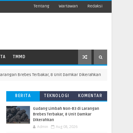
Tentang
Wartawan
Redaksi
ATA
TMMD
an Brebes Terbakar, 8 Unit Damkar Dikerahkan
S
BREBES
BERITA
TEKNOLOGI
KOMENTAR
TERBARU
PEMBACA
​Gudang Limbah Non-B3 di Larangan
Brebes Terbakar, 8 Unit Damkar
Dikerahkan
Admin
Aug 08, 2026