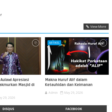
r
View More
ARTIKEL
Aulawi Apresiasi
Makna Huruf Alif dalam
kmurkan Masjid di
Ketauhidan dan Keimanan
Admin
May 29, 2026
y 29, 2026
DISQUS
FACEBOOK