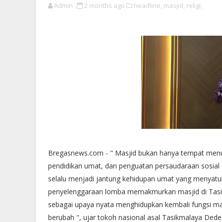
Admin
2 months ago
headline,
masjid,
religi,
Bregasnews.com - " Masjid bukan hanya tempat menun
pendidikan umat, dan penguatan persaudaraan sosial 
selalu menjadi jantung kehidupan umat yang menyatukan
penyelenggaraan lomba memakmurkan masjid di Tasik
sebagai upaya nyata menghidupkan kembali fungsi ma
berubah ", ujar tokoh nasional asal Tasikmalaya Dede 