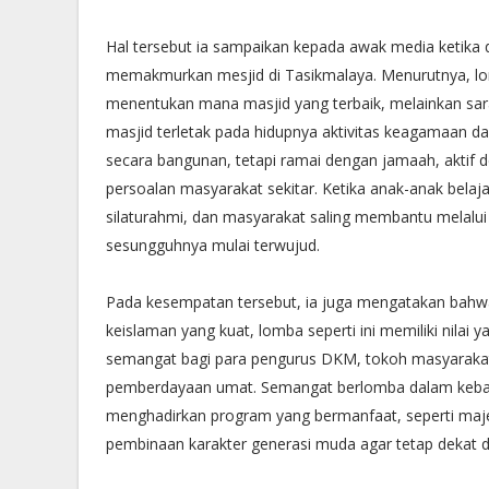
Hal tersebut ia sampaikan kepada awak media ketika
memakmurkan mesjid di Tasikmalaya. Menurutnya, l
menentukan mana masjid yang terbaik, melainkan s
masjid terletak pada hidupnya aktivitas keagamaan 
secara bangunan, tetapi ramai dengan jamaah, aktif de
persoalan masyarakat sekitar. Ketika anak-anak belaj
silaturahmi, dan masyarakat saling membantu melalu
sesungguhnya mulai terwujud.
Pada kesempatan tersebut, ia juga mengatakan bahwa 
keislaman yang kuat, lomba seperti ini memiliki nilai 
semangat bagi para pengurus DKM, tokoh masyarakat
pemberdayaan umat. Semangat berlomba dalam kebaika
menghadirkan program yang bermanfaat, seperti maje
pembinaan karakter generasi muda agar tetap dekat de