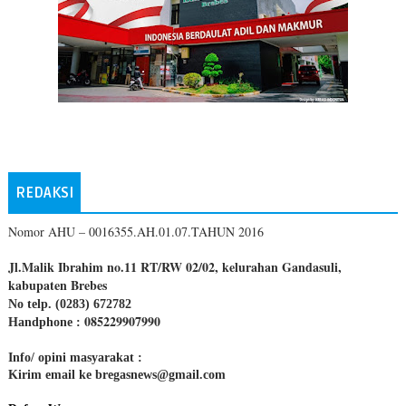
REDAKSI
Nomor AHU – 0016355.AH.01.07.TAHUN 2016
Jl.Malik Ibrahim no.11 RT/RW 02/02, kelurahan Gandasuli,
kabupaten Brebes
No telp. (0283) 672782
085229907990
Handphone :
Info/ opini masyarakat :
Kirim email ke bregasnews@gmail.com