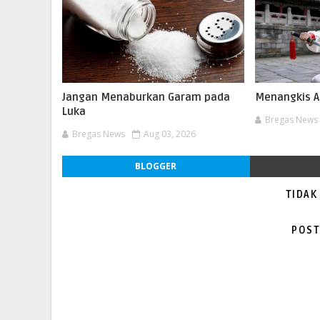
Jangan Menaburkan Garam pada
Menangkis A
Luka
Bregas News
Bregas News
Aug 03, 2026
BLOGGER
TIDAK
POST