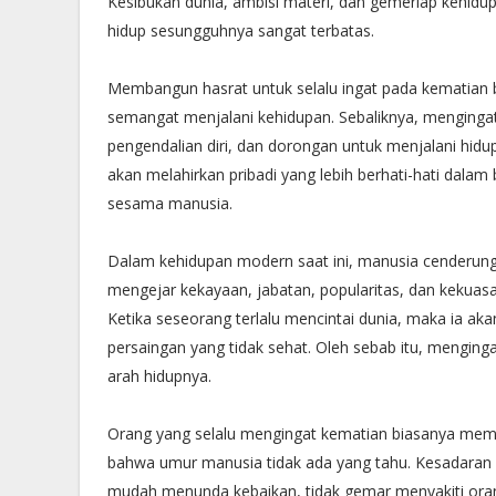
Kesibukan dunia, ambisi materi, dan gemerlap kehid
hidup sesungguhnya sangat terbatas.
Membangun hasrat untuk selalu ingat pada kematian b
semangat menjalani kehidupan. Sebaliknya, menginga
pengendalian diri, dan dorongan untuk menjalani hid
akan melahirkan pribadi yang lebih berhati-hati dalam 
sesama manusia.
Dalam kehidupan modern saat ini, manusia cenderung
mengejar kekayaan, jabatan, popularitas, dan kekuas
Ketika seseorang terlalu mencintai dunia, maka ia a
persaingan yang tidak sehat. Oleh sebab itu, mengin
arah hidupnya.
Orang yang selalu mengingat kematian biasanya memili
bahwa umur manusia tidak ada yang tahu. Kesadaran i
mudah menunda kebaikan, tidak gemar menyakiti orang