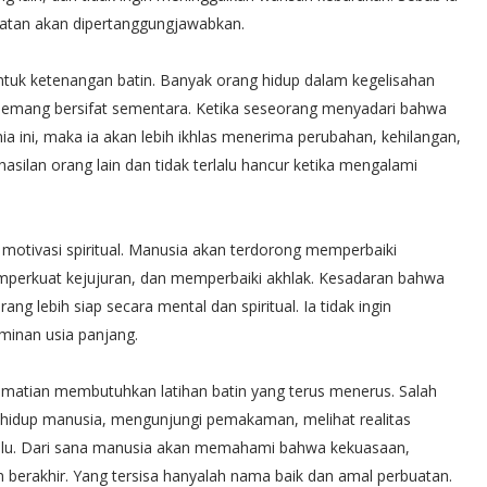
atan akan dipertanggungjawabkan.
uk ketenangan batin. Banyak orang hidup dalam kegelisahan
a memang bersifat sementara. Ketika seseorang menyadari bahwa
 ini, maka ia akan lebih ikhlas menerima perubahan, kehilangan,
hasilan orang lain dan tidak terlalu hancur ketika mengalami
 motivasi spiritual. Manusia akan terdorong memperbaiki
erkuat kejujuran, dan memperbaiki akhlak. Kesadaran bahwa
ng lebih siap secara mental dan spiritual. Ia tidak ingin
minan usia panjang.
atian membutuhkan latihan batin yang terus menerus. Salah
hidup manusia, mengunjungi pemakaman, melihat realitas
ulu. Dari sana manusia akan memahami bahwa kekuasaan,
 berakhir. Yang tersisa hanyalah nama baik dan amal perbuatan.