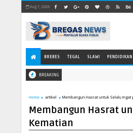
Aug 7, 2026
BREBES
TEGAL
SLAWI
PENDIDIKAN
BREAKING
Menangkis Angin Menjadi Pedang
EL
Home
artikel
Membangun Hasrat untuk Selalu Ingat
Membangun Hasrat unt
Kematian