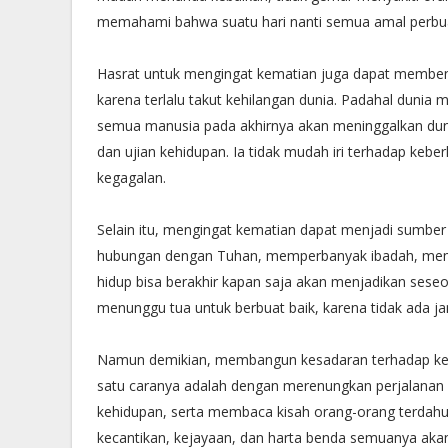
memahami bahwa suatu hari nanti semua amal perbu
Hasrat untuk mengingat kematian juga dapat membent
karena terlalu takut kehilangan dunia. Padahal duni
semua manusia pada akhirnya akan meninggalkan dunia
dan ujian kehidupan. Ia tidak mudah iri terhadap keber
kegagalan.
Selain itu, mengingat kematian dapat menjadi sumber
hubungan dengan Tuhan, memperbanyak ibadah, memp
hidup bisa berakhir kapan saja akan menjadikan seseora
menunggu tua untuk berbuat baik, karena tidak ada ja
Namun demikian, membangun kesadaran terhadap kem
satu caranya adalah dengan merenungkan perjalanan 
kehidupan, serta membaca kisah orang-orang terdah
kecantikan, kejayaan, dan harta benda semuanya akan