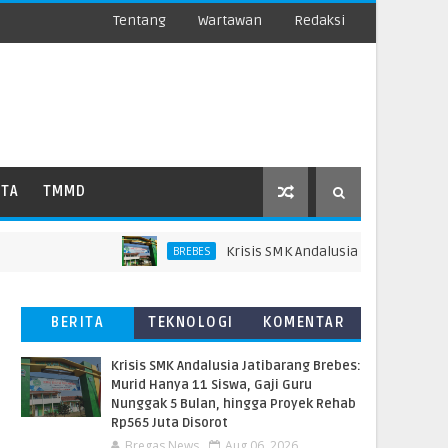
Tentang
Wartawan
Redaksi
ATA
TMMD
Krisis SMK Andalusia Jatibarang Brebes: 
BREBES
BERITA
TEKNOLOGI
KOMENTAR
TERBARU
PEMBACA
Krisis SMK Andalusia Jatibarang Brebes:
Murid Hanya 11 Siswa, Gaji Guru
Nunggak 5 Bulan, hingga Proyek Rehab
Rp565 Juta Disorot
Bregas News
Aug 06, 2026