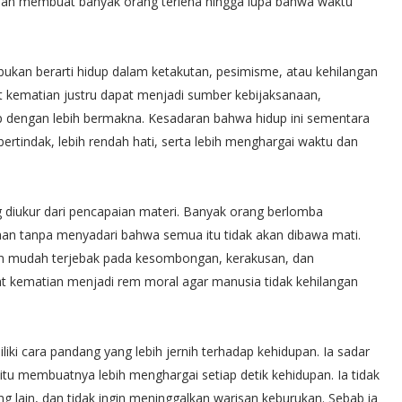
upan membuat banyak orang terlena hingga lupa bahwa waktu
ukan berarti hidup dalam ketakutan, pesimisme, atau kehilangan
t kematian justru dapat menjadi sumber kebijaksanaan,
up dengan lebih bermakna. Kesadaran bahwa hidup ini sementara
bertindak, lebih rendah hati, serta lebih menghargai waktu dan
 diukur dari pencapaian materi. Banyak orang berlomba
aan tanpa menyadari bahwa semua itu tidak akan dibawa mati.
kan mudah terjebak pada kesombongan, kerakusan, dan
gat kematian menjadi rem moral agar manusia tidak kehilangan
ki cara pandang yang lebih jernih terhadap kehidupan. Ia sadar
tu membuatnya lebih menghargai setiap detik kehidupan. Ia tidak
 lain, dan tidak ingin meninggalkan warisan keburukan. Sebab ia