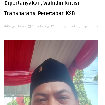
Dipertanyakan, Wahidin Kritisi
Transparansi Penetapan KSB
Bregas News
2 months ago
brebes,
headline,
pdip brebes,