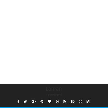
Laman
undefined