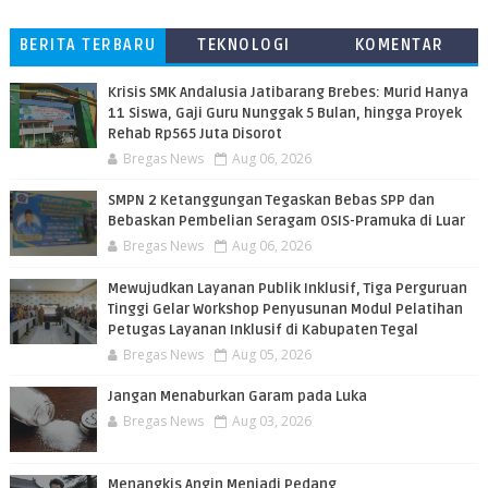
BERITA TERBARU
TEKNOLOGI
KOMENTAR
PEMBACA
Krisis SMK Andalusia Jatibarang Brebes: Murid Hanya
11 Siswa, Gaji Guru Nunggak 5 Bulan, hingga Proyek
Rehab Rp565 Juta Disorot
Bregas News
Aug 06, 2026
SMPN 2 Ketanggungan Tegaskan Bebas SPP dan
Bebaskan Pembelian Seragam OSIS-Pramuka di Luar
Bregas News
Aug 06, 2026
​Mewujudkan Layanan Publik Inklusif, Tiga Perguruan
Tinggi Gelar Workshop Penyusunan Modul Pelatihan
Petugas Layanan Inklusif di Kabupaten Tegal
Bregas News
Aug 05, 2026
Jangan Menaburkan Garam pada Luka
Bregas News
Aug 03, 2026
Menangkis Angin Menjadi Pedang