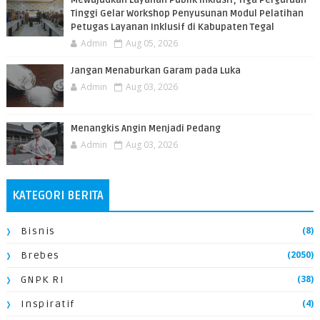
​Mewujudkan Layanan Publik Inklusif, Tiga Perguruan
Tinggi Gelar Workshop Penyusunan Modul Pelatihan
Petugas Layanan Inklusif di Kabupaten Tegal
Admin
Aug 05, 2026
Jangan Menaburkan Garam pada Luka
Admin
Aug 03, 2026
Menangkis Angin Menjadi Pedang
Admin
Aug 03, 2026
KATEGORI BERITA
(8)
Bisnis
(2050)
Brebes
(38)
GNPK RI
(4)
Inspiratif