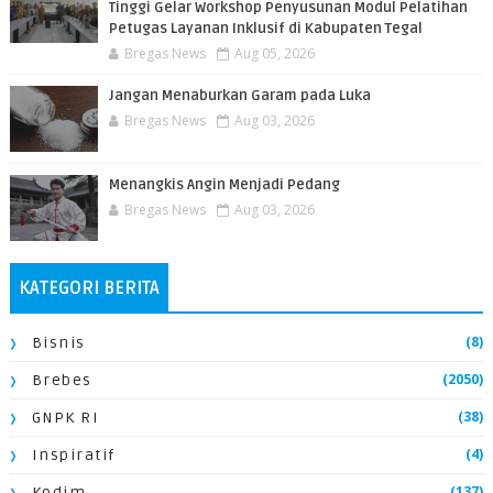
Tinggi Gelar Workshop Penyusunan Modul Pelatihan
Petugas Layanan Inklusif di Kabupaten Tegal
Bregas News
Aug 05, 2026
Jangan Menaburkan Garam pada Luka
Bregas News
Aug 03, 2026
Menangkis Angin Menjadi Pedang
Bregas News
Aug 03, 2026
KATEGORI BERITA
(8)
Bisnis
(2050)
Brebes
(38)
GNPK RI
(4)
Inspiratif
(137)
Kodim